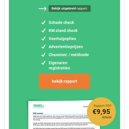
Bekijk uitgebreid
rapport:
Schade check
KM stand check
Voertuigopties
Advertentieprijzen
Chassisnr. / meldcode
Eigenaren
registraties
bekijk rapport
Rapport PDF
€9,95
€29,95