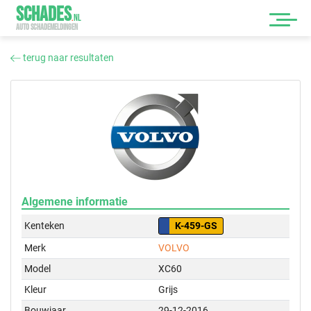
SCHADES
.
NL
AUTO SCHADEMELDINGEN
terug naar resultaten
Algemene informatie
Kenteken
K-459-GS
Merk
VOLVO
Model
XC60
Kleur
Grijs
Bouwjaar
29-12-2016