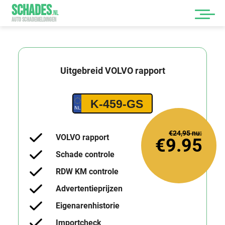
SCHADES
.
NL
AUTO SCHADEMELDINGEN
Uitgebreid
VOLVO
rapport
K-459-GS
€24,95
nu:
VOLVO rapport
€9.95
Schade controle
RDW KM controle
Advertentieprijzen
Eigenarenhistorie
Importcheck