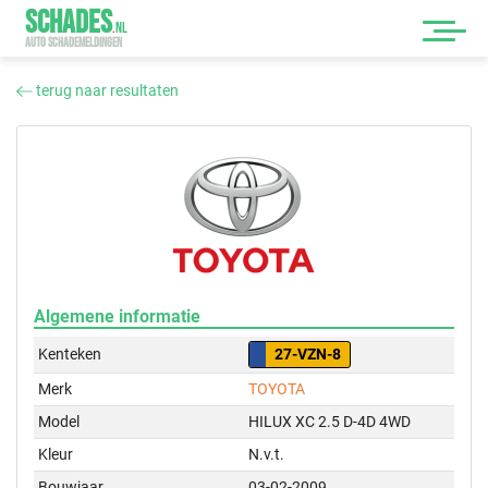
SCHADES
.
NL
AUTO SCHADEMELDINGEN
terug naar resultaten
Algemene informatie
Kenteken
27-VZN-8
Merk
TOYOTA
Model
HILUX XC 2.5 D-4D 4WD
Kleur
N.v.t.
Bouwjaar
03-02-2009