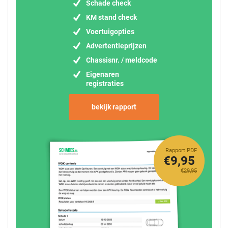
Schade check
KM stand check
Voertuigopties
Advertentieprijzen
Chassisnr. / meldcode
Eigenaren
registraties
bekijk rapport
Rapport PDF
€9,95
€29,95