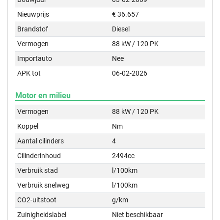
Nieuwprijs
€ 36.657
Brandstof
Diesel
Vermogen
88 kW / 120 PK
Importauto
Nee
APK tot
06-02-2026
Motor en milieu
Vermogen
88 kW / 120 PK
Koppel
Nm
Aantal cilinders
4
Cilinderinhoud
2494cc
Verbruik stad
l/100km
Verbruik snelweg
l/100km
CO2-uitstoot
g/km
Zuinigheidslabel
Niet beschikbaar