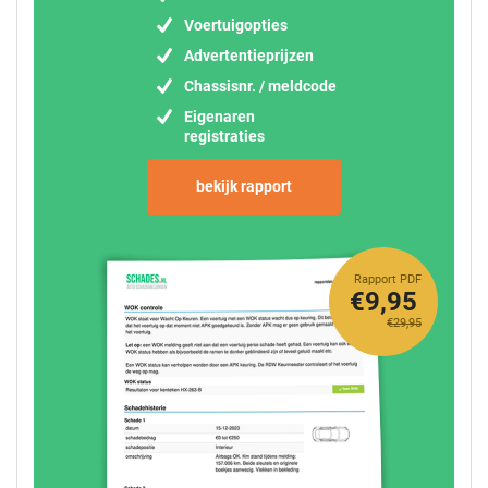
Voertuigopties
Advertentieprijzen
Chassisnr. / meldcode
Eigenaren
registraties
bekijk rapport
Rapport PDF
€9,95
€29,95