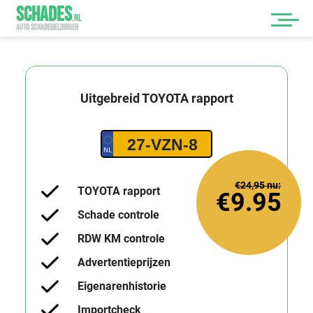
SCHADES
.
NL
AUTO SCHADEMELDINGEN
Uitgebreid
TOYOTA
rapport
27-VZN-8
€24,95
nu:
TOYOTA rapport
€9.95
Schade controle
RDW KM controle
Advertentieprijzen
Eigenarenhistorie
Importcheck