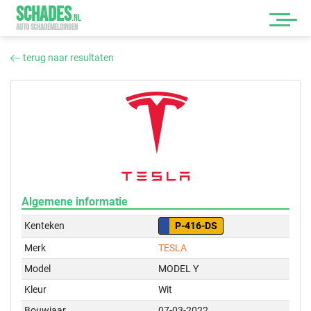
SCHADES
.
NL
AUTO SCHADEMELDINGEN
terug naar resultaten
Algemene informatie
Kenteken
P-416-DS
Merk
TESLA
Model
MODEL Y
Kleur
Wit
Bouwjaar
07-03-2022