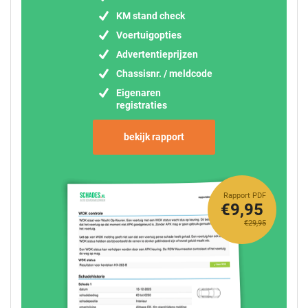
KM stand check
Voertuigopties
Advertentieprijzen
Chassisnr. / meldcode
Eigenaren
registraties
bekijk rapport
Rapport PDF
€9,95
€29,95