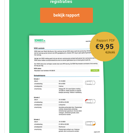
registraties
bekijk rapport
Rapport PDF
€9,95
€29,95