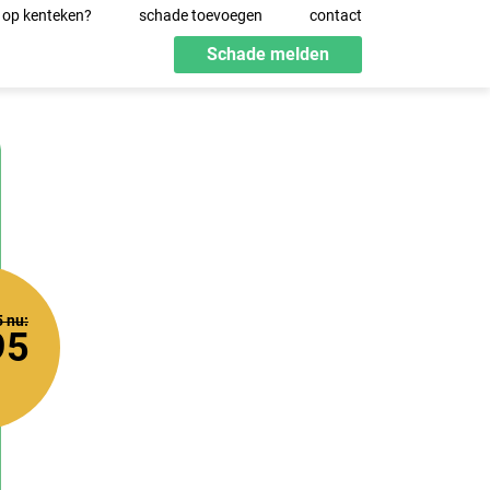
 op kenteken?
schade toevoegen
contact
Schade melden
5
nu:
95