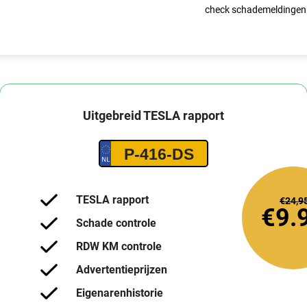
check schademeldingen
Uitgebreid
TESLA
rapport
P-416-DS
TESLA rapport
€24,9
€9.
Schade controle
RDW KM controle
Advertentieprijzen
Eigenarenhistorie