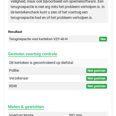
veiligheid, maar ook bijvoorbeeld om sjoemelsoftware. Een
terugroepactie is niet erg mits het probleem verholpen is. In
de kentekencheck kunt u zien of het voertuig een
terugroepactie had en of het probleem verholpen is.
Resultaat
Terugroepactie voor kenteken VZP-46-N
Nee
Gestolen voertuig controle
Dit kenteken is gecontroleerd op
diefstal.
Politie
Niet gestolen
Verzekeraar
Niet gestolen
RDW
Niet gestolen
Maten & gewichten
Voertuig lengte
592 mm