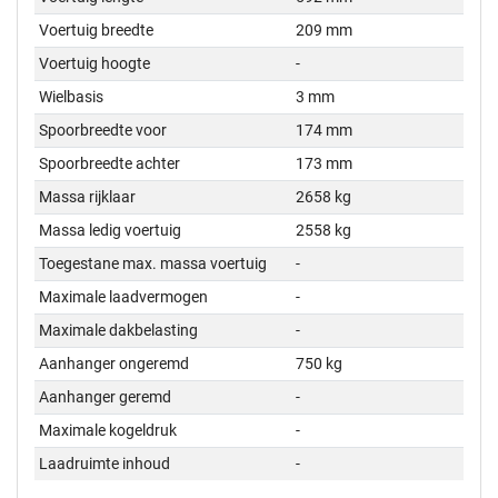
Voertuig breedte
209 mm
Voertuig hoogte
-
Wielbasis
3 mm
Spoorbreedte voor
174 mm
Spoorbreedte achter
173 mm
Massa rijklaar
2658 kg
Massa ledig voertuig
2558 kg
Toegestane max. massa voertuig
-
Maximale laadvermogen
-
Maximale dakbelasting
-
Aanhanger ongeremd
750 kg
Aanhanger geremd
-
Maximale kogeldruk
-
Laadruimte inhoud
-