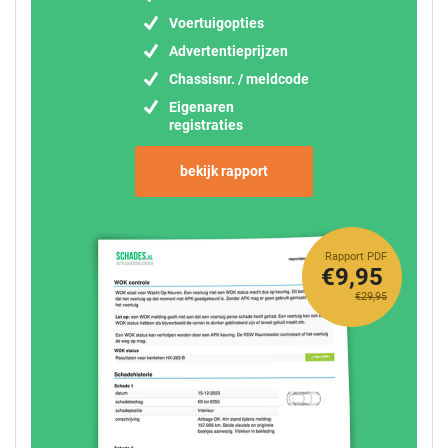
Voertuigopties
Advertentieprijzen
Chassisnr. / meldcode
Eigenaren
registraties
bekijk rapport
Rapport PDF
€9,95
€29,95