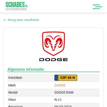
SCHADES
.
NL
AUTO SCHADEMELDINGEN
terug naar resultaten
Algemene informatie
Kenteken
VZP-46-N
Merk
DODGE
Model
DODGE RAM
Kleur
N.v.t.
Bouwjaar
06-03-2024