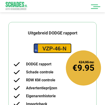
SCHADES
.
NL
AUTO SCHADEMELDINGEN
Uitgebreid
DODGE
rapport
VZP-46-N
€24,95
nu:
DODGE rapport
€9.95
Schade controle
RDW KM controle
Advertentieprijzen
Eigenarenhistorie
Importcheck