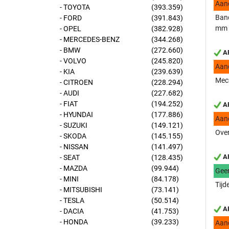
Aan
- TOYOTA
(393.359)
Band
- FORD
(391.843)
mm
- OPEL
(382.928)
- MERCEDES-BENZ
(344.268)
- BMW
(272.660)
AP
- VOLVO
(245.820)
Aan
- KIA
(239.639)
Mech
- CITROEN
(228.294)
- AUDI
(227.682)
- FIAT
(194.252)
AP
- HYUNDAI
(177.886)
Aan
- SUZUKI
(149.121)
Over
- SKODA
(145.155)
- NISSAN
(141.497)
AP
- SEAT
(128.435)
- MAZDA
(99.944)
Gee
- MINI
(84.178)
Tijd
- MITSUBISHI
(73.141)
- TESLA
(50.514)
AP
- DACIA
(41.753)
- HONDA
(39.233)
Aan