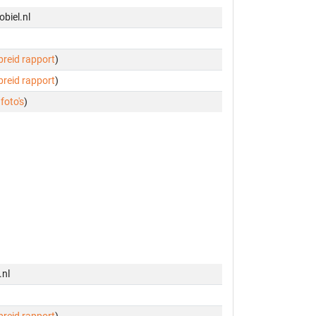
biel.nl
ebreid rapport
)
ebreid rapport
)
 foto's
)
.nl
ebreid rapport
)