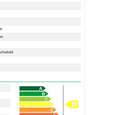
PK
en
schakeld