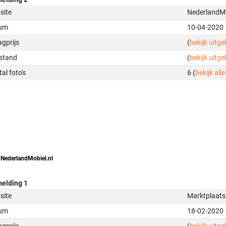
site
NederlandMo
um
10-04-2020
gprijs
(
bekijk uitg
stand
(
bekijk uitg
al foto's
6 (
bekijk alle
 NederlandMobiel.nl
elding 1
site
Marktplaats
um
18-02-2020
gprijs
(
bekijk uitg