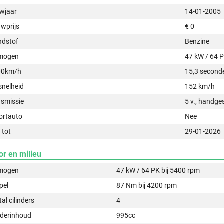
wjaar
14-01-2005
uwprijs
€ 0
ndstof
Benzine
mogen
47 kW / 64 
00km/h
15,3 second
snelheid
152 km/h
nsmissie
5 v., handge
ortauto
Nee
 tot
29-01-2026
or en milieu
mogen
47 kW / 64 PK bij 5400 rpm
pel
87 Nm bij 4200 rpm
al cilinders
4
nderinhoud
995cc