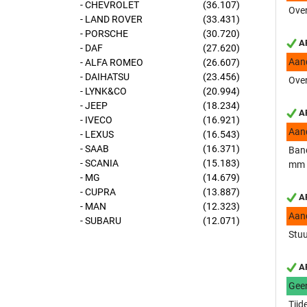
- CHEVROLET
(36.107)
Over
- LAND ROVER
(33.431)
- PORSCHE
(30.720)
AP
- DAF
(27.620)
Aan
- ALFA ROMEO
(26.607)
- DAIHATSU
(23.456)
Over
- LYNK&CO
(20.994)
- JEEP
(18.234)
AP
- IVECO
(16.921)
Aan
- LEXUS
(16.543)
- SAAB
(16.371)
Band
- SCANIA
(15.183)
mm
- MG
(14.679)
- CUPRA
(13.887)
AP
- MAN
(12.323)
Aan
- SUBARU
(12.071)
Stuu
AP
Gee
Tijd