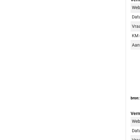
Web
Dat
Vraa
KM 
Aant
bron:
Verm
Web
Dat
Vraa