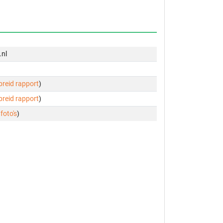
.nl
ebreid rapport
)
ebreid rapport
)
 foto's
)