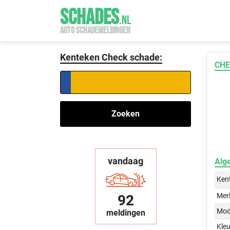
SCHADES
.
NL
AUTO SCHADEMELDINGEN
Kenteken Check schade:
CHE
Zoeken
vandaag
Alg
Ken
Mer
92
Mod
meldingen
Kleu