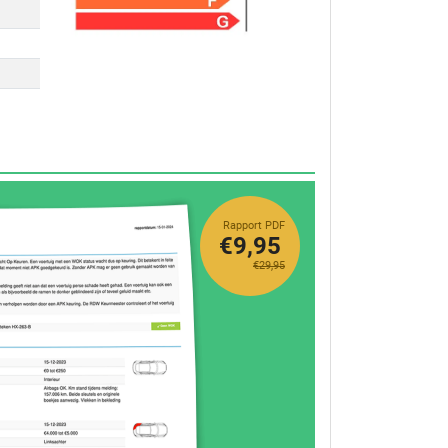
Rapport PDF
€9,95
€29,95