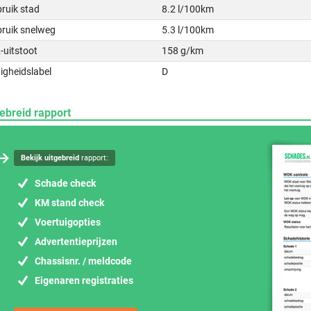
ruik stad
8.2 l/100km
bruik snelweg
5.3 l/100km
-uitstoot
158 g/km
igheidslabel
D
ebreid rapport
Bekijk uitgebreid
rapport:
Schade check
KM stand check
Voertuigopties
Advertentieprijzen
Chassisnr. / meldcode
Eigenaren registraties