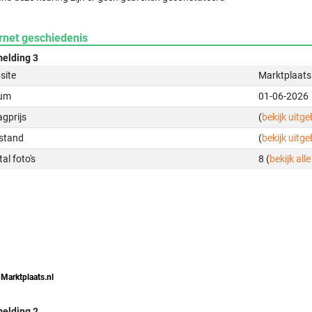
rnet geschiedenis
elding 3
site
Marktplaats
um
01-06-2026
gprijs
(
bekijk uitg
stand
(
bekijk uitg
al foto's
8 (
bekijk alle
 Marktplaats.nl
elding 2