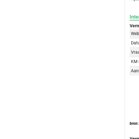
Inte
Verm
Web
Dat
Vraa
KM 
Aant
bron:
Verm