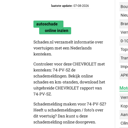
laatste update:
07-08-2026
Bou
Nie
Bra
autoschade
online inzien
Ver
0-1
Schades.nl verzamelt informatie over
voertuigen met een Nederlands
Top
kenteken.
Tra
Controleer voor deze CHEVROLET met
Imp
kenteken: 74-PV-SZ de
APK
schademeldingen. Bekijk online
schades en km-standen, download het
uitgebreide CHEVROLET rapport van
Mot
74-PV-SZ.
Ver
Schademelding maken voor 74-PV-SZ?
Kop
Heeft u schademeldingen / foto’s over
Aant
dit voertuig? Dan kunt u deze
schademelding online doorgeven.
Cili