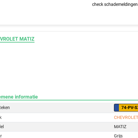
check schademeldingen
VROLET MATIZ
emene informatie
teken
74-PV-S
k
CHEVROLE
el
MATIZ
r
Grijs