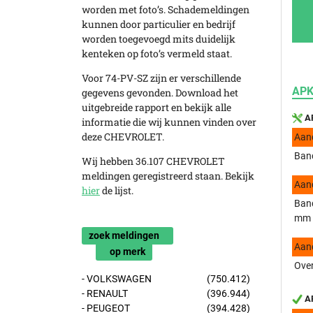
worden met foto’s. Schademeldingen
kunnen door particulier en bedrijf
worden toegevoegd mits duidelijk
kenteken op foto’s vermeld staat.
Voor 74-PV-SZ zijn er verschillende
APK
gegevens gevonden. Download het
uitgebreide rapport en bekijk alle
AP
informatie die wij kunnen vinden over
deze CHEVROLET.
Aan
Band
Wij hebben 36.107 CHEVROLET
meldingen geregistreerd staan. Bekijk
Aan
hier
de lijst.
Band
mm
zoek meldingen
Aan
op merk
Over
- VOLKSWAGEN
(750.412)
- RENAULT
(396.944)
AP
- PEUGEOT
(394.428)