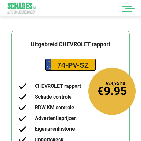
SCHADES
.
NL
AUTO SCHADEMELDINGEN
Uitgebreid
CHEVROLET
rapport
74-PV-SZ
€24,95
nu:
CHEVROLET rapport
€9.95
Schade controle
RDW KM controle
Advertentieprijzen
Eigenarenhistorie
Importcheck