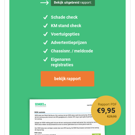
Bekijk uitgebreid
rapport:
Schade check
KM stand check
Voertuigopties
Advertentieprijzen
Chassisnr. / meldcode
Eigenaren
registraties
bekijk rapport
Rapport PDF
€9,95
€29,95