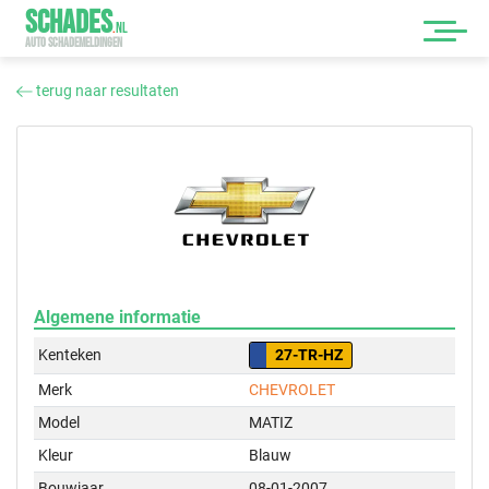
SCHADES
.
NL
AUTO SCHADEMELDINGEN
terug naar resultaten
Algemene informatie
Kenteken
27-TR-HZ
Merk
CHEVROLET
Model
MATIZ
Kleur
Blauw
Bouwjaar
08-01-2007