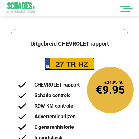
SCHADES
.
NL
AUTO SCHADEMELDINGEN
Uitgebreid
CHEVROLET
rapport
27-TR-HZ
€24,95
nu:
CHEVROLET rapport
€9.95
Schade controle
RDW KM controle
Advertentieprijzen
Eigenarenhistorie
Importcheck