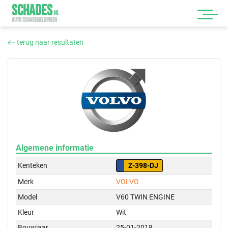
SCHADES
.
NL
AUTO SCHADEMELDINGEN
terug naar resultaten
Algemene informatie
Kenteken
Z-398-DJ
Merk
VOLVO
Model
V60 TWIN ENGINE
Kleur
Wit
Bouwjaar
25-01-2018