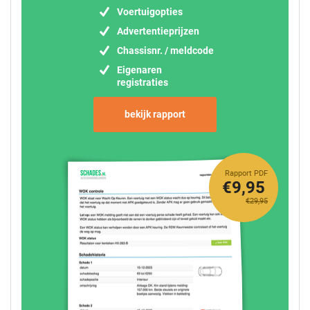
Voertuigopties
Advertentieprijzen
Chassisnr. / meldcode
Eigenaren
registraties
bekijk rapport
Rapport PDF
€9,95
€29,95