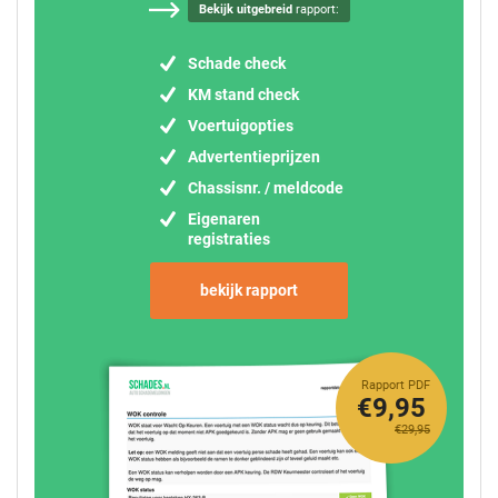
Bekijk uitgebreid
rapport:
Schade check
KM stand check
Voertuigopties
Advertentieprijzen
Chassisnr. / meldcode
Eigenaren
registraties
bekijk rapport
Rapport PDF
€9,95
€29,95