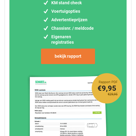
KM stand check
Voertuigopties
Advertentieprijzen
Chassisnr. / meldcode
Eigenaren
registraties
bekijk rapport
Rapport PDF
€9,95
€29,95