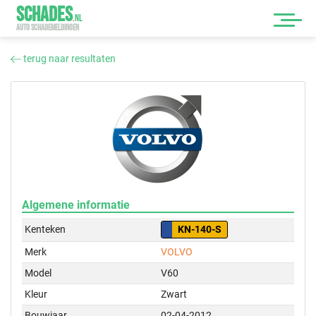
SCHADES
.
NL
AUTO SCHADEMELDINGEN
terug naar resultaten
Algemene informatie
Kenteken
KN-140-S
Merk
VOLVO
Model
V60
Kleur
Zwart
Bouwjaar
02-04-2012