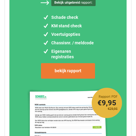
Bekijk uitgebreid
rapport:
Schade check
KM stand check
Voertuigopties
Chassisnr. / meldcode
Eigenaren
registraties
bekijk rapport
Rapport PDF
€9,95
€29,95