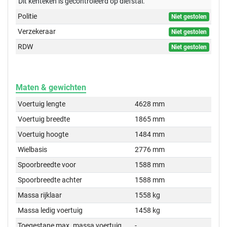
Dit kenteken is gecontroleerd op
diefstal.
Politie
Niet gestolen
Verzekeraar
Niet gestolen
RDW
Niet gestolen
Maten & gewichten
Voertuig lengte
4628 mm
Voertuig breedte
1865 mm
Voertuig hoogte
1484 mm
Wielbasis
2776 mm
Spoorbreedte voor
1588 mm
Spoorbreedte achter
1588 mm
Massa rijklaar
1558 kg
Massa ledig voertuig
1458 kg
Toegestane max. massa voertuig
-