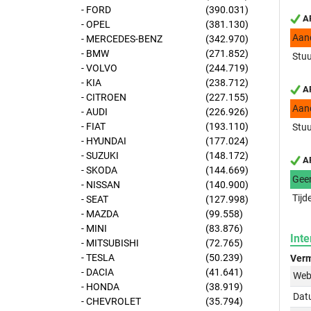
- FORD
(390.031)
AP
- OPEL
(381.130)
Aan
- MERCEDES-BENZ
(342.970)
- BMW
(271.852)
Stuu
- VOLVO
(244.719)
- KIA
(238.712)
AP
- CITROEN
(227.155)
Aan
- AUDI
(226.926)
- FIAT
(193.110)
Stuu
- HYUNDAI
(177.024)
- SUZUKI
(148.172)
AP
- SKODA
(144.669)
Gee
- NISSAN
(140.900)
Tijd
- SEAT
(127.998)
- MAZDA
(99.558)
- MINI
(83.876)
Inte
- MITSUBISHI
(72.765)
- TESLA
(50.239)
Verm
- DACIA
(41.641)
Web
- HONDA
(38.919)
Dat
- CHEVROLET
(35.794)