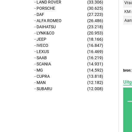
- LAND ROVER
(33.306)
Vraa
- PORSCHE
(30.625)
KM 
- DAF
(27.223)
Aant
- ALFA ROMEO
(26.486)
- DAIHATSU
(23.218)
- LYNK&CO
(20.953)
- JEEP
(18.166)
- IVECO
(16.847)
- LEXUS
(16.469)
- SAAB
(16.219)
- SCANIA
(14.931)
- MG
(14.592)
bron:
- CUPRA
(13.818)
Uitg
- MAN
(12.182)
- SUBARU
(12.008)