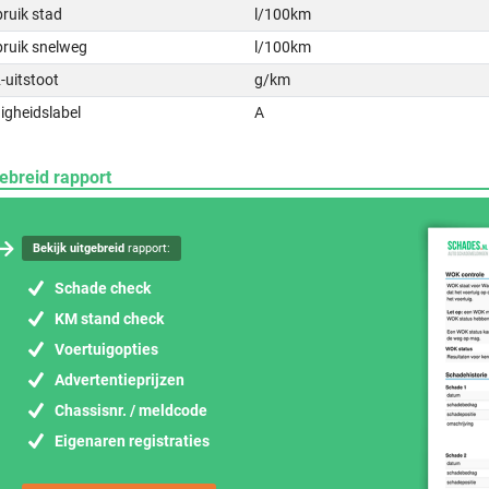
ruik stad
l/100km
bruik snelweg
l/100km
-uitstoot
g/km
igheidslabel
A
ebreid rapport
Bekijk uitgebreid
rapport:
Schade check
KM stand check
Voertuigopties
Advertentieprijzen
Chassisnr. / meldcode
Eigenaren registraties