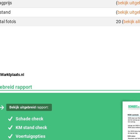
gprijs
(
bekijk uitg
stand
(
bekijk uitg
al foto's
20 (
bekijk all
 Marktplaats.nl
ebreid rapport
Bekijk uitgebreid
rapport:
Schade check
KM stand check
Voertuigopties