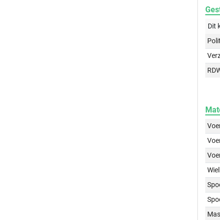
Gest
Dit 
Poli
Ver
RD
Mat
Voer
Voer
Voe
Wiel
Spo
Spo
Mass