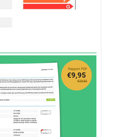
Rapport PDF
€9,95
€29,95