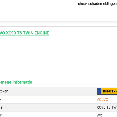
check schademeldingen
VO XC90 T8 TWIN ENGINE
emene informatie
teken
KN-017-
k
VOLVO
el
XC90 T8 TW
r
Wit