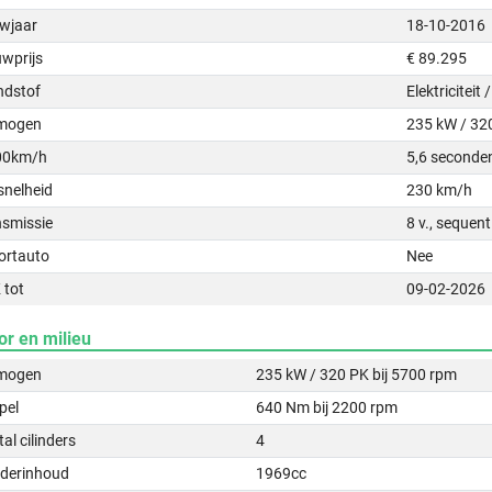
wjaar
18-10-2016
uwprijs
€ 89.295
ndstof
Elektriciteit
mogen
235 kW / 32
00km/h
5,6 seconde
snelheid
230 km/h
nsmissie
8 v., sequen
ortauto
Nee
 tot
09-02-2026
or en milieu
mogen
235 kW / 320 PK bij 5700 rpm
pel
640 Nm bij 2200 rpm
al cilinders
4
nderinhoud
1969cc