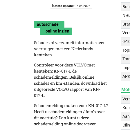
laatste update:
07-08-2026
Bou
Nie
Bra
autoschade
online inzien
Ver
0-1
Schades.nl verzamelt informatie over
voertuigen met een Nederlands
Top
kenteken.
Tra
Controleer voor deze VOLVO met
Imp
kenteken: KN-017-L de
APK
schademeldingen. Bekijk online
schades en km-standen, download het
uitgebreide VOLVO rapport van KN-
Mot
017-L.
Ver
Schademelding maken voor KN-017-L?
Kop
Heeft u schademeldingen / foto’s over
Aant
dit voertuig? Dan kunt u deze
schademelding online doorgeven.
Cili