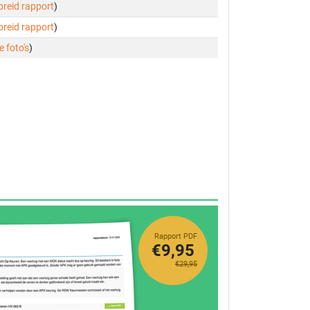
ebreid rapport
)
ebreid rapport
)
e foto's
)
Rapport PDF
€9,95
€29,95