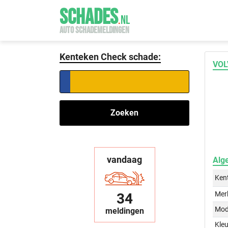
SCHADES
.
NL
AUTO SCHADEMELDINGEN
Kenteken Check schade:
VOL
Zoeken
vandaag
Alg
Ken
Mer
34
Mod
meldingen
Kleu