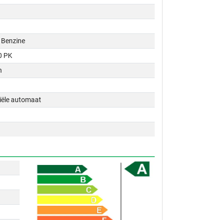
 / Benzine
0 PK
n
tiële automaat