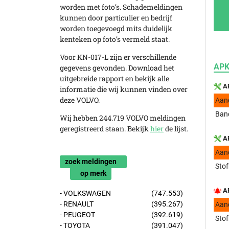
worden met foto’s. Schademeldingen
kunnen door particulier en bedrijf
worden toegevoegd mits duidelijk
kenteken op foto’s vermeld staat.
Voor KN-017-L zijn er verschillende
APK
gegevens gevonden. Download het
uitgebreide rapport en bekijk alle
AP
informatie die wij kunnen vinden over
deze VOLVO.
Aan
Band
Wij hebben 244.719 VOLVO meldingen
geregistreerd staan. Bekijk
hier
de lijst.
AP
Aan
zoek meldingen
Stof
op merk
AP
- VOLKSWAGEN
(747.553)
- RENAULT
(395.267)
Aan
- PEUGEOT
(392.619)
Stof
- TOYOTA
(391.047)