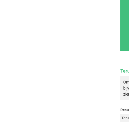
Ter
Om 
bij
zie
Resul
Teru