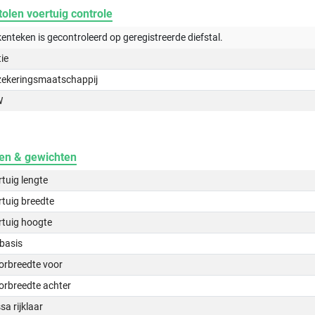
olen voertuig controle
kenteken is gecontroleerd op
geregistreerde
diefstal.
tie
zekeringsmaatschappij
W
en & gewichten
tuig lengte
tuig breedte
rtuig hoogte
basis
orbreedte voor
orbreedte achter
a rijklaar