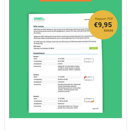
Rapport PDF
€9,95
€29,95