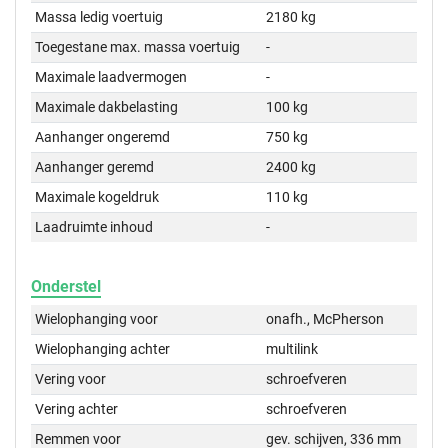
Massa ledig voertuig
2180 kg
Toegestane max. massa voertuig
-
Maximale laadvermogen
-
Maximale dakbelasting
100 kg
Aanhanger ongeremd
750 kg
Aanhanger geremd
2400 kg
Maximale kogeldruk
110 kg
Laadruimte inhoud
-
Onderstel
Wielophanging voor
onafh., McPherson
Wielophanging achter
multilink
Vering voor
schroefveren
Vering achter
schroefveren
Remmen voor
gev. schijven, 336 mm