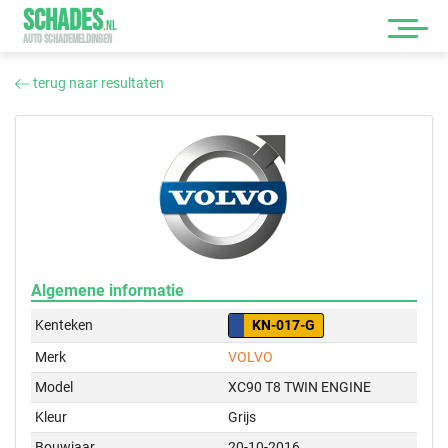
SCHADES
.
NL
AUTO SCHADEMELDINGEN
terug naar resultaten
Algemene informatie
Kenteken
KN-017-G
Merk
VOLVO
Model
XC90 T8 TWIN ENGINE
Kleur
Grijs
Bouwjaar
20-10-2016