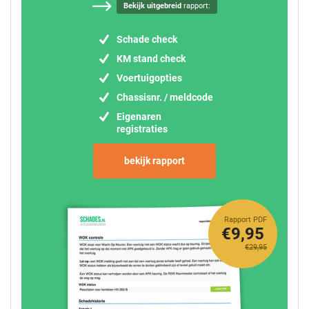
Bekijk uitgebreid
rapport:
Schade check
KM stand check
Voertuigopties
Chassisnr. / meldcode
Eigenaren
registraties
bekijk rapport
Rapport PDF
€9,95
€29,95