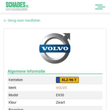
SCHADES
.
NL
AUTO SCHADEMELDINGEN
terug naar resultaten
Algemene informatie
Kenteken
KLZ-96-T
Merk
VOLVO
Model
EX30
Kleur
Zwart
Bouwjaar