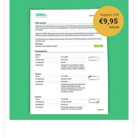
Rapport PDF
€9,95
€29,95