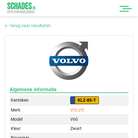
SCHADES
.
NL
AUTO SCHADEMELDINGEN
terug naar resultaten
Algemene informatie
Kenteken
KLZ-85-T
Merk
VOLVO
Model
V60
Kleur
Zwart
Bouwjaar