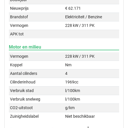
Nieuwprijs
€ 62.171
Brandstof
Elektriciteit / Benzine
Vermogen
228 kW / 311 PK
APK tot
Motor en milieu
Vermogen
228 kW / 311 PK
Koppel
Nm
Aantal cilinders
4
Cilinderinhoud
1969cc
Verbruik stad
l/100km
Verbruik snelweg
l/100km
CO2-uitstoot
g/km
Zuinigheidslabel
Niet beschikbaar