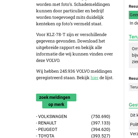
worden met foto’s. Schademeldingen
Resu
kunnen door particulier en bedrijf
Gee
worden toegevoegd mits duidelijk
kenteken op foto’s vermeld staat.
In d
Voor KLZ-78-T zijn er verschillende
Ter
gegevens gevonden. Download het
uitgebreide rapport en bekijk alle
Om 
informatie die wij kunnen vinden over
bij
deze VOLVO.
zie
Wij hebben 245.936 VOLVO meldingen
geregistreerd staan. Bekijk
hier
de lijst.
Resul
Teru
zoek meldingen
op merk
Gest
Dit 
- VOLKSWAGEN
(750.690)
- RENAULT
(397.133)
Poli
- PEUGEOT
(394.620)
Ver
- TOYOTA
(393.527)