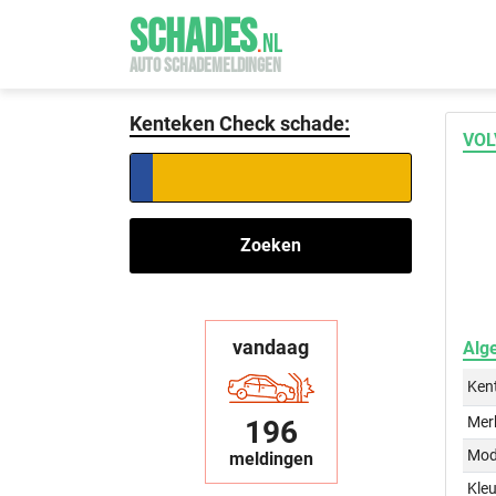
SCHADES
.
NL
AUTO SCHADEMELDINGEN
Kenteken Check schade:
VOL
Zoeken
vandaag
Alg
Ken
Mer
196
Mod
meldingen
Kleu