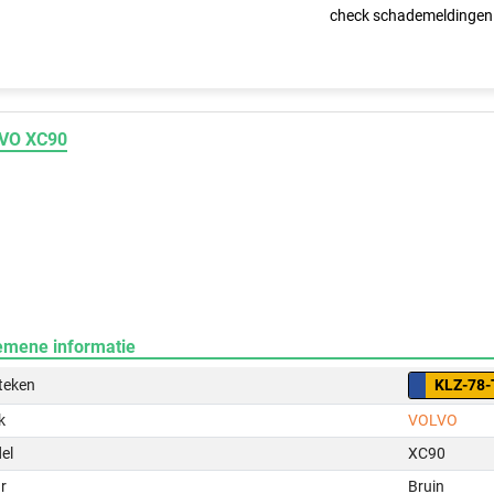
check schademeldingen
VO XC90
emene informatie
teken
KLZ-78-
k
VOLVO
el
XC90
r
Bruin