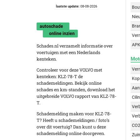
laatste update:
08-08-2026
Bou
Nie
Bra
autoschade
online inzien
Ver
APK
Schades.nl verzamelt informatie over
voertuigen met een Nederlands
kenteken.
Mot
Ver
Controleer voor deze VOLVO met
kenteken: KLZ-78-T de
Kop
schademeldingen. Bekijk online
Aant
schades en km-standen, download het
uitgebreide VOLVO rapport van KLZ-78-
Cili
T.
Verb
Schademelding maken voor KLZ-78-
Ver
T? Heeft u schademeldingen / foto’s
CO2
over dit voertuig? Dan kunt u deze
schademelding online doorgeven.
Zuin