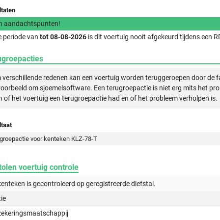
ltaten
n aandachtspunten!
e periode van
tot 08-08-2026
is dit voertuig nooit afgekeurd tijdens een
ugroepacties
verschillende redenen kan een voertuig worden teruggeroepen door de f
voorbeeld om sjoemelsoftware. Een terugroepactie is niet erg mits het pr
n of het voertuig een terugroepactie had en of het probleem verholpen is.
taat
groepactie voor kenteken KLZ-78-T
olen voertuig controle
kenteken is gecontroleerd op
geregistreerde
diefstal.
tie
zekeringsmaatschappij