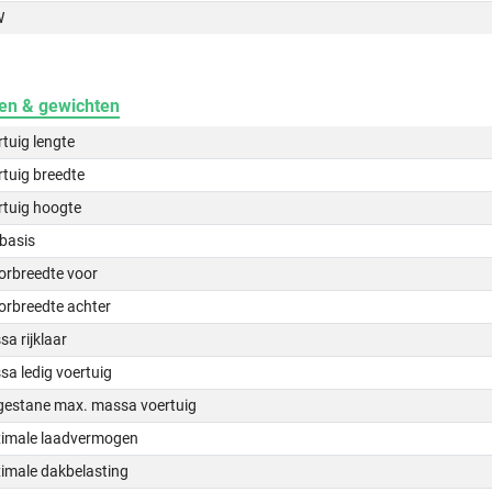
W
en & gewichten
tuig lengte
tuig breedte
rtuig hoogte
basis
orbreedte voor
orbreedte achter
a rijklaar
a ledig voertuig
gestane max. massa voertuig
imale laadvermogen
imale dakbelasting