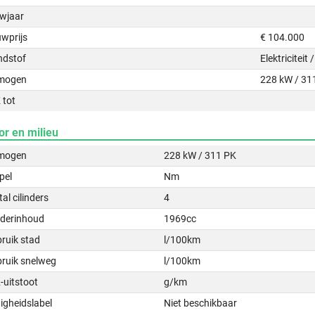
wjaar
uwprijs
€ 104.000
ndstof
Elektriciteit
mogen
228 kW / 31
 tot
or en milieu
mogen
228 kW / 311 PK
pel
Nm
al cilinders
4
nderinhoud
1969cc
ruik stad
l/100km
bruik snelweg
l/100km
-uitstoot
g/km
igheidslabel
Niet beschikbaar