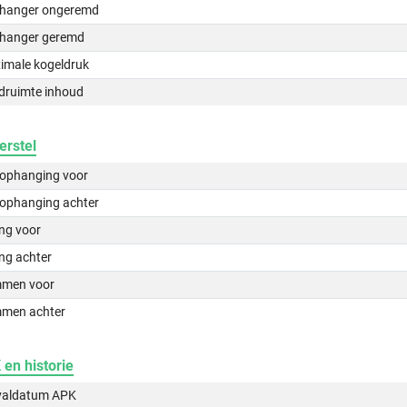
hanger ongeremd
hanger geremd
imale kogeldruk
druimte inhoud
erstel
lophanging voor
lophanging achter
ing voor
ng achter
men voor
men achter
en historie
valdatum APK