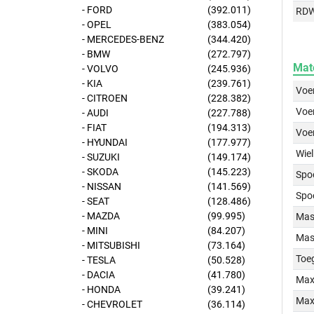
- FORD
(392.011)
RD
- OPEL
(383.054)
- MERCEDES-BENZ
(344.420)
- BMW
(272.797)
Mat
- VOLVO
(245.936)
- KIA
(239.761)
Voer
- CITROEN
(228.382)
Voer
- AUDI
(227.788)
- FIAT
(194.313)
Voe
- HYUNDAI
(177.977)
Wiel
- SUZUKI
(149.174)
- SKODA
(145.223)
Spo
- NISSAN
(141.569)
Spo
- SEAT
(128.486)
- MAZDA
(99.995)
Mass
- MINI
(84.207)
Mass
- MITSUBISHI
(73.164)
Toe
- TESLA
(50.528)
- DACIA
(41.780)
Max
- HONDA
(39.241)
Max
- CHEVROLET
(36.114)