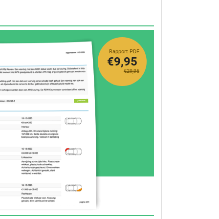
Rapport PDF
€9,95
€29,95