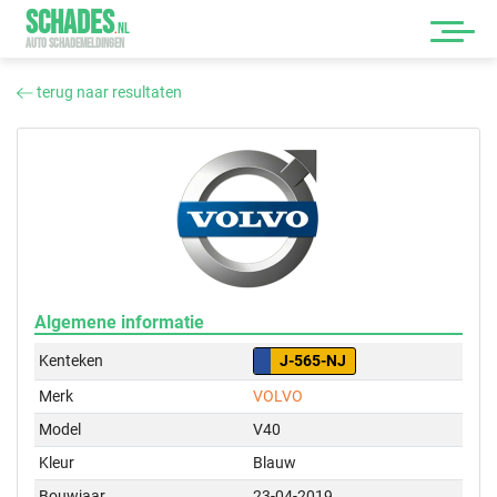
SCHADES
.
NL
AUTO SCHADEMELDINGEN
terug naar resultaten
Algemene informatie
Kenteken
J-565-NJ
Merk
VOLVO
Model
V40
Kleur
Blauw
Bouwjaar
23-04-2019