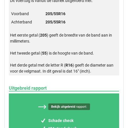
Dit voertuig is vanuit de fabriek uitgevoerd met:
Voorband
205/55R16
Achterband
205/55R16
Het eerste getal (
205
) geeft de breedte van de band aan in
millimeters.
Het tweede getal (
55
) is de hoogte van de band.
Het derde getal met de letter R (
R16
) geeft de diameter aan
voor de velgmaat. In dit geval is dat 16" (inch).
Uitgebreid rapport
Bekijk uitgebreid
rapport:
Schade check