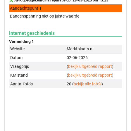
APK goedgekeurd na reparatie op: 28-03-2023 om 13:23
Aandachtspunt 1
Bandenspanning niet op juiste waarde
Internet geschiedenis
Vermelding 1
Website
Marktplaats.nl
Datum
02-06-2026
Vraagprijs
(
bekijk uitgebreid rapport
)
KM stand
(
bekijk uitgebreid rapport
)
Aantal foto's
20 (
bekijk alle foto's
)