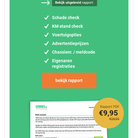
Bekijk uitgebreid
rapport:
Schade check
KM stand check
Voertuigopties
Advertentieprijzen
Chassisnr. / meldcode
Eigenaren
registraties
bekijk rapport
Rapport PDF
€9,95
€29,95