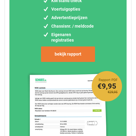
KM stand check
Voertuigopties
Advertentieprijzen
Chassisnr. / meldcode
Eigenaren
registraties
bekijk rapport
Rapport PDF
€9,95
€29,95