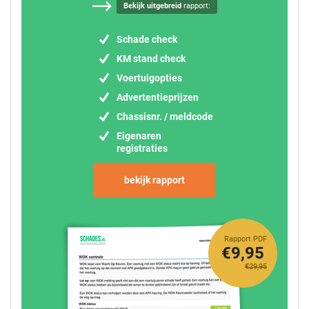
Bekijk uitgebreid
rapport:
Schade check
KM stand check
Voertuigopties
Advertentieprijzen
Chassisnr. / meldcode
Eigenaren
registraties
bekijk rapport
Rapport PDF
€9,95
€29,95