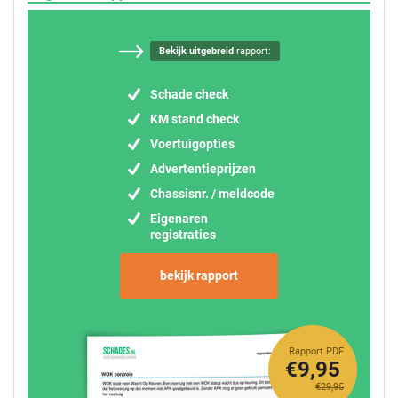
Bekijk uitgebreid
rapport:
Schade check
KM stand check
Voertuigopties
Advertentieprijzen
Chassisnr. / meldcode
Eigenaren
registraties
bekijk rapport
Rapport PDF
€9,95
€29,95