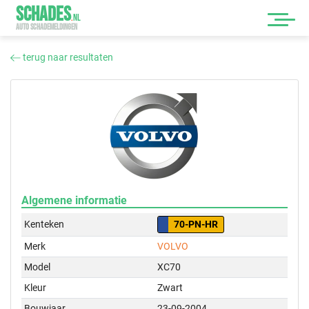
SCHADES
.
NL
AUTO SCHADEMELDINGEN
terug naar resultaten
Algemene informatie
Kenteken
70-PN-HR
Merk
VOLVO
Model
XC70
Kleur
Zwart
Bouwjaar
23-09-2004