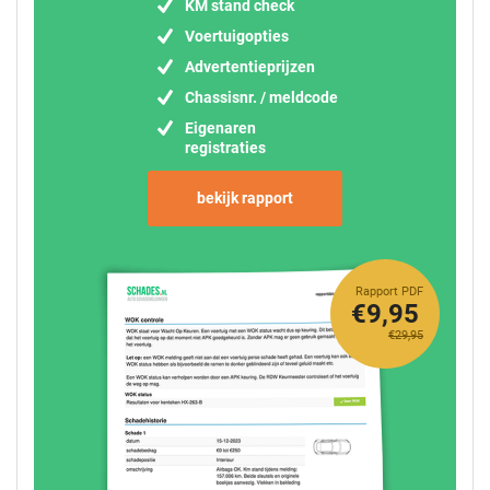
KM stand check
Voertuigopties
Advertentieprijzen
Chassisnr. / meldcode
Eigenaren
registraties
bekijk rapport
Rapport PDF
€9,95
€29,95