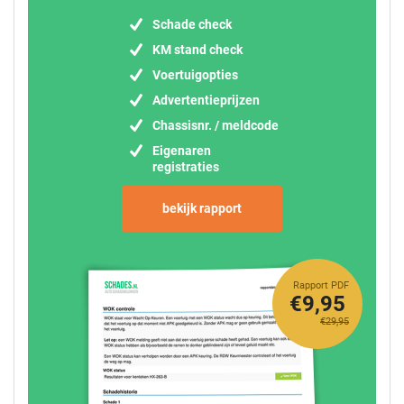
Schade check
KM stand check
Voertuigopties
Advertentieprijzen
Chassisnr. / meldcode
Eigenaren
registraties
bekijk rapport
Rapport PDF
€9,95
€29,95