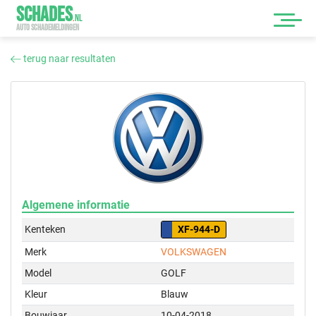
SCHADES
.
NL
AUTO SCHADEMELDINGEN
terug naar resultaten
Algemene informatie
Kenteken
XF-944-D
Merk
VOLKSWAGEN
Model
GOLF
Kleur
Blauw
Bouwjaar
10-04-2018