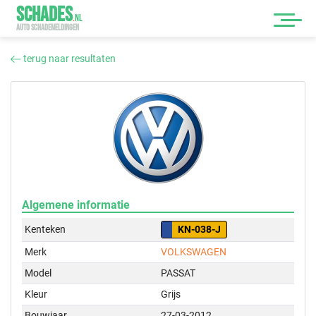
SCHADES
.
NL
AUTO SCHADEMELDINGEN
terug naar resultaten
Algemene informatie
Kenteken
KN-038-J
Merk
VOLKSWAGEN
Model
PASSAT
Kleur
Grijs
Bouwjaar
27-03-2012