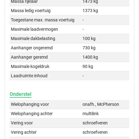
Massa rijklaar
1473 kg
Massa ledig voertuig
1373 kg
Toegestane max. massa voertuig
-
Maximale laadvermogen
-
Maximale dakbelasting
100 kg
Aanhanger ongeremd
730 kg
Aanhanger geremd
1400 kg
Maximale kogeldruk
90 kg
Laadruimte inhoud
-
Onderstel
Wielophanging voor
onafh., McPherson
Wielophanging achter
multilink
Vering voor
schroefveren
Vering achter
schroefveren