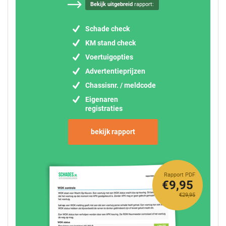
Bekijk uitgebreid
rapport:
Schade check
KM stand check
Voertuigopties
Advertentieprijzen
Chassisnr. / meldcode
Eigenaren
registraties
bekijk rapport
Rapport PDF
€9,95
€29,95