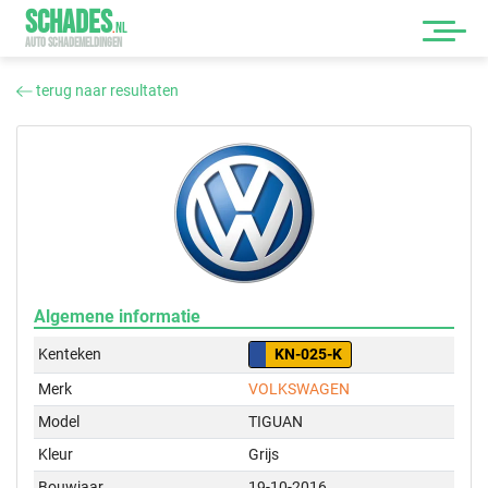
SCHADES
.
NL
AUTO SCHADEMELDINGEN
terug naar resultaten
Algemene informatie
Kenteken
KN-025-K
Merk
VOLKSWAGEN
Model
TIGUAN
Kleur
Grijs
Bouwjaar
19-10-2016