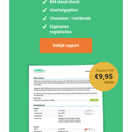
KM stand check
Voertuigopties
Chassisnr. / meldcode
Eigenaren
registraties
bekijk rapport
Rapport PDF
€9,95
€29,95