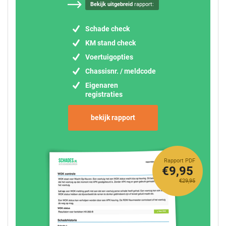
Bekijk uitgebreid
rapport:
Schade check
KM stand check
Voertuigopties
Chassisnr. / meldcode
Eigenaren
registraties
bekijk rapport
Rapport PDF
€9,95
€29,95