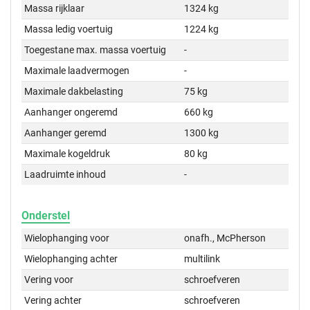
Massa rijklaar
1324 kg
Massa ledig voertuig
1224 kg
Toegestane max. massa voertuig
-
Maximale laadvermogen
-
Maximale dakbelasting
75 kg
Aanhanger ongeremd
660 kg
Aanhanger geremd
1300 kg
Maximale kogeldruk
80 kg
Laadruimte inhoud
-
Onderstel
Wielophanging voor
onafh., McPherson
Wielophanging achter
multilink
Vering voor
schroefveren
Vering achter
schroefveren