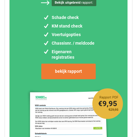
Bekijk uitgebreid
rapport:
Schade check
KM stand check
Voertuigopties
Chassisnr. / meldcode
Eigenaren
registraties
bekijk rapport
Rapport PDF
€9,95
€29,95