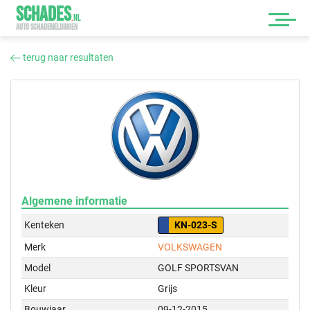
SCHADES
.
NL
AUTO SCHADEMELDINGEN
terug naar resultaten
Algemene informatie
Kenteken
KN-023-S
Merk
VOLKSWAGEN
Model
GOLF SPORTSVAN
Kleur
Grijs
Bouwjaar
09-12-2015