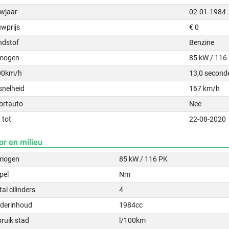
wjaar
02-01-1984
uwprijs
€ 0
ndstof
Benzine
mogen
85 kW / 116
00km/h
13,0 second
snelheid
167 km/h
ortauto
Nee
 tot
22-08-2020
or en milieu
mogen
85 kW / 116 PK
pel
Nm
al cilinders
4
nderinhoud
1984cc
ruik stad
l/100km