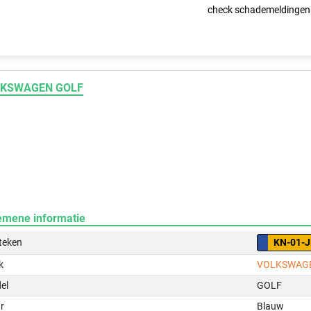
check schademeldingen
KSWAGEN GOLF
emene informatie
teken
KN-01-
k
VOLKSWAG
el
GOLF
r
Blauw