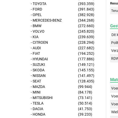
Resul
- TOYOTA
(393.359)
- FORD
(391.843)
Teru
- OPEL
(382.928)
- MERCEDES-BENZ
(344.268)
Gest
- BMW
(272.660)
- VOLVO
(245.820)
Dit 
- KIA
(239.639)
- CITROEN
(228.294)
Poli
- AUDI
(227.682)
Ver
- FIAT
(194.252)
RD
- HYUNDAI
(177.886)
- SUZUKI
(149.121)
- SKODA
(145.155)
- NISSAN
(141.497)
Mat
- SEAT
(128.435)
- MAZDA
(99.944)
Voer
- MINI
(84.178)
Voer
- MITSUBISHI
(73.141)
- TESLA
(50.514)
Voe
- DACIA
(41.753)
Wiel
- HONDA
(39.233)