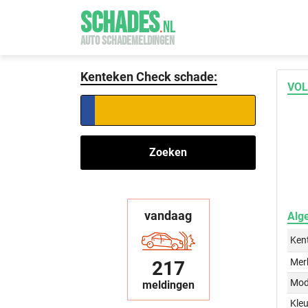
SCHADES
.
NL
AUTO SCHADEMELDINGEN
Kenteken Check schade:
VOL
Zoeken
vandaag
Alg
Ken
Mer
217
Mod
meldingen
Kleu