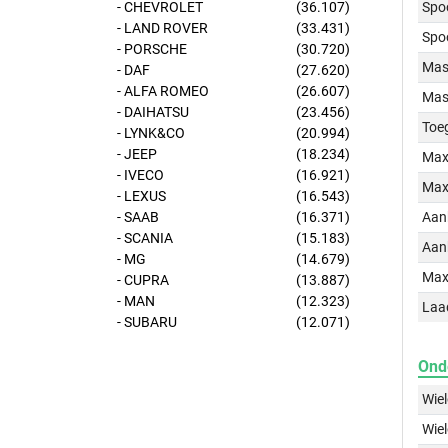
- CHEVROLET
(36.107)
Spo
- LAND ROVER
(33.431)
Spo
- PORSCHE
(30.720)
Mass
- DAF
(27.620)
- ALFA ROMEO
(26.607)
Mass
- DAIHATSU
(23.456)
Toe
- LYNK&CO
(20.994)
- JEEP
(18.234)
Max
- IVECO
(16.921)
Max
- LEXUS
(16.543)
- SAAB
(16.371)
Aan
- SCANIA
(15.183)
Aan
- MG
(14.679)
Max
- CUPRA
(13.887)
- MAN
(12.323)
Laa
- SUBARU
(12.071)
Ond
Wie
Wie