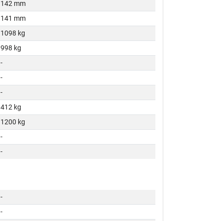
142 mm
141 mm
1098 kg
998 kg
-
-
-
412 kg
1200 kg
-
-
-
-