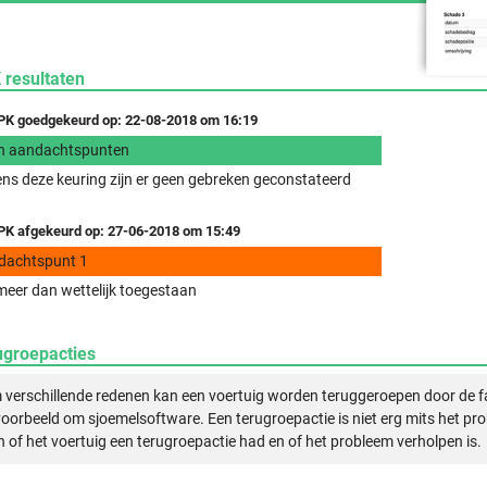
 resultaten
K goedgekeurd op: 22-08-2018 om 16:19
n aandachtspunten
ens deze keuring zijn er geen gebreken geconstateerd
K afgekeurd op: 27-06-2018 om 15:49
dachtspunt 1
eer dan wettelijk toegestaan
ugroepacties
verschillende redenen kan een voertuig worden teruggeroepen door de f
voorbeeld om sjoemelsoftware. Een terugroepactie is niet erg mits het pr
n of het voertuig een terugroepactie had en of het probleem verholpen is.