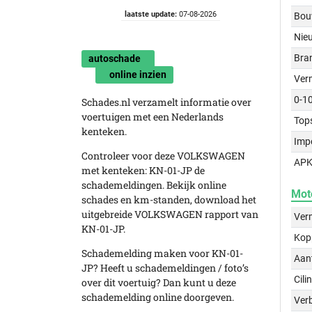
laatste update:
07-08-2026
Bou
Nie
Bra
autoschade
online inzien
Ver
0-1
Schades.nl verzamelt informatie over
voertuigen met een Nederlands
Top
kenteken.
Imp
Controleer voor deze VOLKSWAGEN
APK
met kenteken: KN-01-JP de
schademeldingen. Bekijk online
Mot
schades en km-standen, download het
uitgebreide VOLKSWAGEN rapport van
Ver
KN-01-JP.
Kop
Schademelding maken voor KN-01-
Aant
JP? Heeft u schademeldingen / foto’s
Cili
over dit voertuig? Dan kunt u deze
schademelding online doorgeven.
Verb