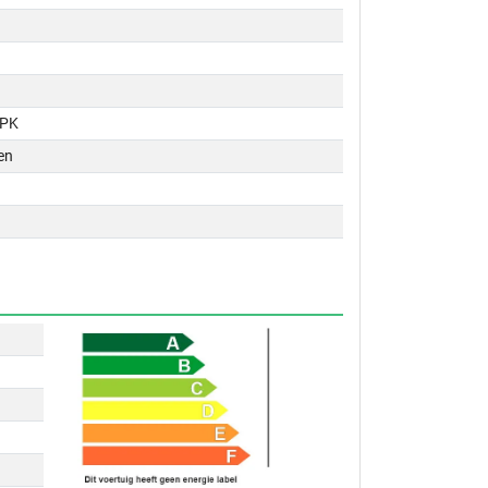
 PK
en