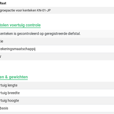
taat
groepactie voor kenteken KN-01-JP
olen voertuig controle
kenteken is gecontroleerd op
geregistreerde
diefstal.
tie
zekeringsmaatschappij
W
en & gewichten
tuig lengte
tuig breedte
rtuig hoogte
basis