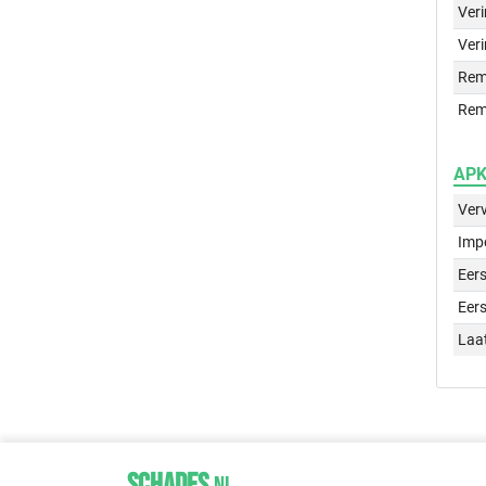
Ver
Veri
Rem
Rem
APK 
Ver
Imp
Eers
Eers
Laa
SCHADES