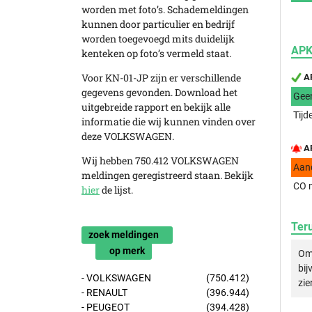
worden met foto’s. Schademeldingen
kunnen door particulier en bedrijf
worden toegevoegd mits duidelijk
APK
kenteken op foto’s vermeld staat.
Voor KN-01-JP zijn er verschillende
AP
gegevens gevonden. Download het
Gee
uitgebreide rapport en bekijk alle
Tijd
informatie die wij kunnen vinden over
deze VOLKSWAGEN.
AP
Wij hebben 750.412 VOLKSWAGEN
Aan
meldingen geregistreerd staan. Bekijk
CO m
hier
de lijst.
Ter
zoek meldingen
op merk
Om 
bij
- VOLKSWAGEN
(750.412)
zie
- RENAULT
(396.944)
- PEUGEOT
(394.428)