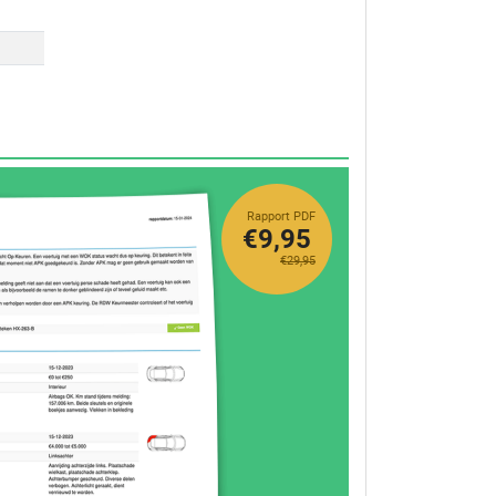
Rapport PDF
€9,95
€29,95