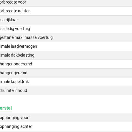
orbreedte voor
orbreedte achter
a rijklaar
a ledig voertuig
gestane max. massa voertuig
imale laadvermogen
imale dakbelasting
hanger ongeremd
hanger geremd
imale kogeldruk
druimte inhoud
erstel
lophanging voor
lophanging achter