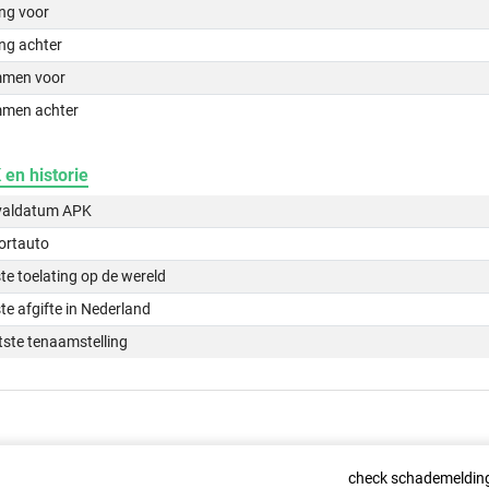
ing voor
ng achter
men voor
men achter
en historie
valdatum APK
ortauto
te toelating op de wereld
te afgifte in Nederland
tste tenaamstelling
check schademeldin