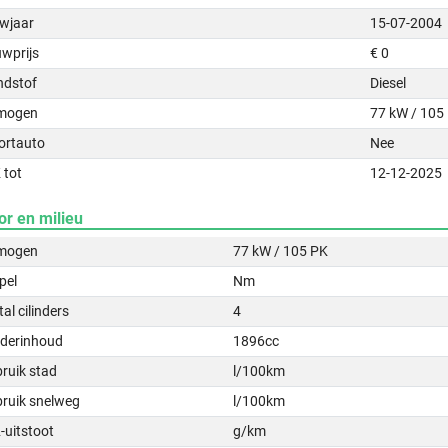
wjaar
15-07-2004
uwprijs
€ 0
ndstof
Diesel
mogen
77 kW / 105
ortauto
Nee
 tot
12-12-2025
or en milieu
mogen
77 kW / 105 PK
pel
Nm
al cilinders
4
nderinhoud
1896cc
ruik stad
l/100km
bruik snelweg
l/100km
-uitstoot
g/km