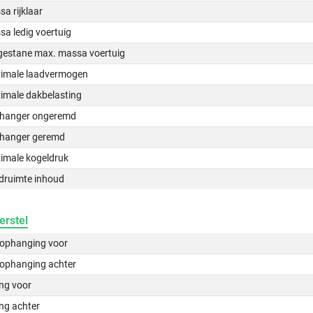
a rijklaar
a ledig voertuig
gestane max. massa voertuig
imale laadvermogen
imale dakbelasting
hanger ongeremd
hanger geremd
imale kogeldruk
druimte inhoud
erstel
lophanging voor
lophanging achter
ing voor
ng achter