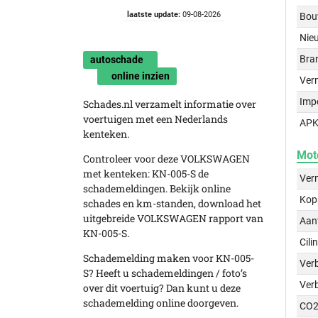
laatste update:
09-08-2026
Bou
Nie
Bra
autoschade
online inzien
Ver
Imp
Schades.nl verzamelt informatie over
voertuigen met een Nederlands
APK
kenteken.
Mot
Controleer voor deze VOLKSWAGEN
met kenteken: KN-005-S de
Ver
schademeldingen. Bekijk online
Kop
schades en km-standen, download het
uitgebreide VOLKSWAGEN rapport van
Aant
KN-005-S.
Cili
Schademelding maken voor KN-005-
Verb
S? Heeft u schademeldingen / foto’s
Ver
over dit voertuig? Dan kunt u deze
schademelding online doorgeven.
CO2