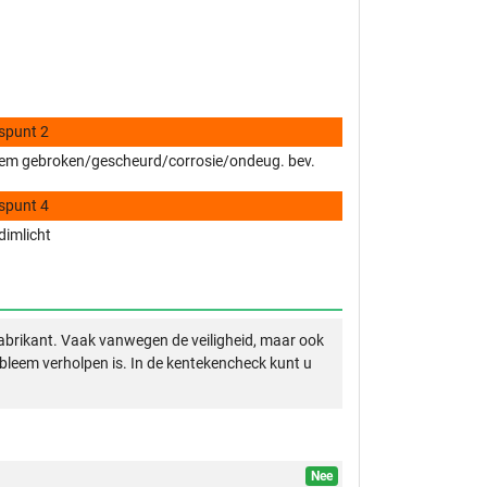
spunt 2
em gebroken/gescheurd/corrosie/ondeug. bev.
spunt 4
 dimlicht
abrikant. Vaak vanwegen de veiligheid, maar ook
obleem verholpen is. In de kentekencheck kunt u
Nee