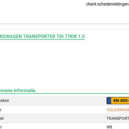
check schademeldingen
KSWAGEN TRANSPORTER TDI 77KW 1.0
emene informatie
teken
KN-005
k
VOLKSWAG
el
TRANSPORTE
r
Wit