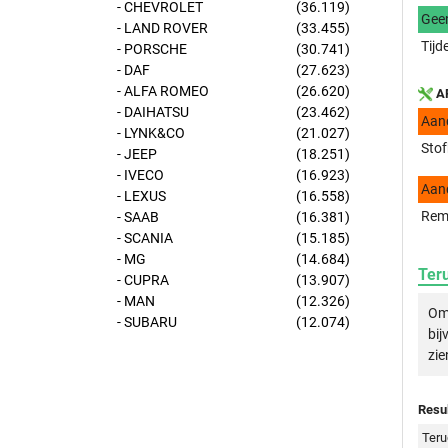
- CHEVROLET
(36.119)
Gee
- LAND ROVER
(33.455)
Tijd
- PORSCHE
(30.741)
- DAF
(27.623)
- ALFA ROMEO
(26.620)
AP
- DAIHATSU
(23.462)
Aan
- LYNK&CO
(21.027)
Stof
- JEEP
(18.251)
- IVECO
(16.923)
Aan
- LEXUS
(16.558)
Rem
- SAAB
(16.381)
- SCANIA
(15.185)
- MG
(14.684)
Ter
- CUPRA
(13.907)
- MAN
(12.326)
Om 
- SUBARU
(12.074)
bij
zie
Resul
Teru