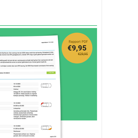
Rapport PDF
€9,95
€29,95