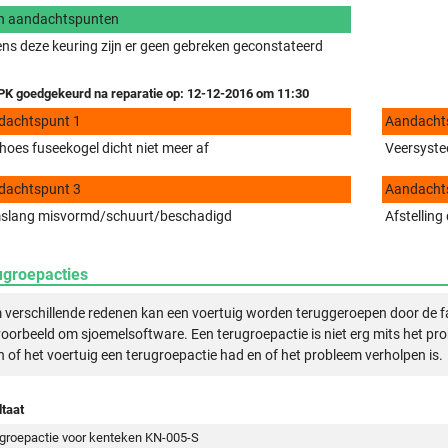
n aandachtspunten
ens deze keuring zijn er geen gebreken geconstateerd
K goedgekeurd na reparatie op: 12-12-2016 om 11:30
dachtspunt 1
Aandacht
hoes fuseekogel dicht niet meer af
Veersyste
dachtspunt 3
Aandacht
slang misvormd/schuurt/beschadigd
Afstelling
ugroepacties
verschillende redenen kan een voertuig worden teruggeroepen door de f
voorbeeld om sjoemelsoftware. Een terugroepactie is niet erg mits het pr
n of het voertuig een terugroepactie had en of het probleem verholpen is.
taat
groepactie voor kenteken KN-005-S