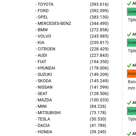
AP
- TOYOTA
(393.616)
- FORD
(392.099)
Gee
- OPEL
(383.130)
Tijd
- MERCEDES-BENZ
(344.490)
- BMW
(272.858)
AP
- VOLVO
(245.985)
- KIA
(239.817)
Gee
- CITROEN
(228.429)
Tijd
- AUDI
(227.843)
- FIAT
(194.350)
AP
- HYUNDAI
(178.006)
Aan
- SUZUKI
(149.209)
- SKODA
(145.249)
Band
- NISSAN
(141.599)
mm
- SEAT
(128.506)
- MAZDA
(100.033)
AP
- MINI
(84.226)
Gee
- MITSUBISHI
(73.178)
- TESLA
(50.530)
Tijd
- DACIA
(41.789)
- HONDA
(39.249)
AP