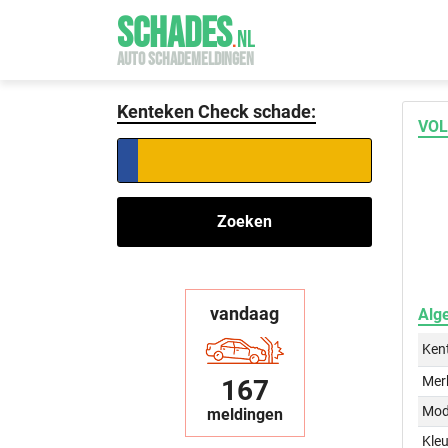
SCHADES
.
NL
AUTO SCHADEMELDINGEN
Kenteken Check schade:
VOL
Zoeken
vandaag
Alg
Ken
Mer
167
Mod
meldingen
Kleu