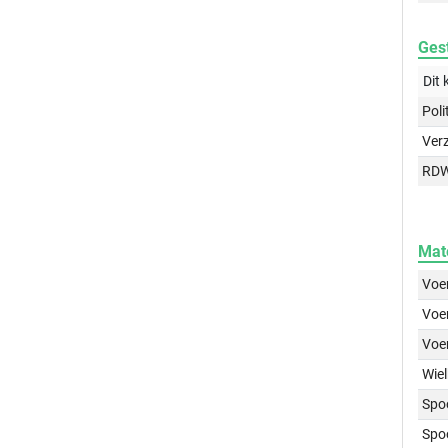
Gest
Dit 
Poli
Ver
RD
Mat
Voer
Voer
Voe
Wiel
Spo
Spo