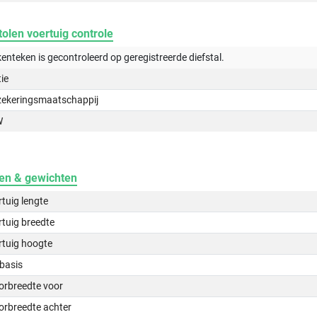
olen voertuig controle
kenteken is gecontroleerd op
geregistreerde
diefstal.
tie
zekeringsmaatschappij
W
en & gewichten
tuig lengte
tuig breedte
rtuig hoogte
basis
orbreedte voor
orbreedte achter