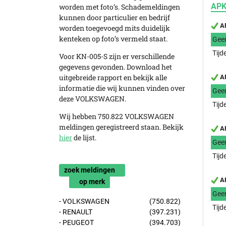
APK
worden met foto’s. Schademeldingen
kunnen door particulier en bedrijf
AP
worden toegevoegd mits duidelijk
kenteken op foto’s vermeld staat.
Gee
Tijd
Voor KN-005-S zijn er verschillende
gegevens gevonden. Download het
uitgebreide rapport en bekijk alle
AP
informatie die wij kunnen vinden over
Gee
deze VOLKSWAGEN.
Tijd
Wij hebben 750.822 VOLKSWAGEN
meldingen geregistreerd staan. Bekijk
AP
hier
de lijst.
Gee
Tijd
zoek meldingen
AP
op merk
Gee
- VOLKSWAGEN
(750.822)
Tijd
- RENAULT
(397.231)
- PEUGEOT
(394.703)