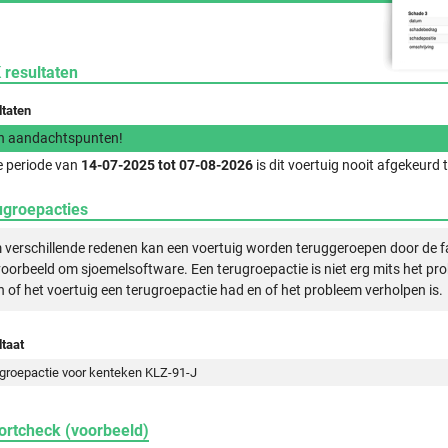
 resultaten
ltaten
n aandachtspunten!
e periode van
14-07-2025 tot 07-08-2026
is dit voertuig nooit afgekeurd
ugroepacties
verschillende redenen kan een voertuig worden teruggeroepen door de f
voorbeeld om sjoemelsoftware. Een terugroepactie is niet erg mits het pr
n of het voertuig een terugroepactie had en of het probleem verholpen is.
taat
groepactie voor kenteken KLZ-91-J
ortcheck (voorbeeld)