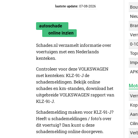
laatste update:
07-08-2026
Bou
Nie
Bra
autoschade
online inzien
Ver
0-1
Schades.nl verzamelt informatie over
voertuigen met een Nederlands
Top
kenteken.
Imp
Controleer voor deze VOLKSWAGEN
APK
met kenteken: KLZ-91-J de
schademeldingen. Bekijk online
Mot
schades en km-standen, download het
uitgebreide VOLKSWAGEN rapport van
Ver
KLZ-91-J.
Kop
Schademelding maken voor KLZ-91-J?
Aant
Heeft u schademeldingen / foto’s over
Cili
dit voertuig? Dan kunt u deze
schademelding online doorgeven.
Verb