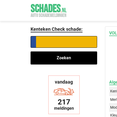
SCHADES
.
NL
AUTO SCHADEMELDINGEN
Kenteken Check schade:
VOL
Zoeken
vandaag
Alg
Ken
Mer
217
Mod
meldingen
Kleu