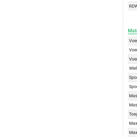
RD
Mat
Voer
Voer
Voe
Wiel
Spo
Spo
Mass
Mass
Toe
Max
Max