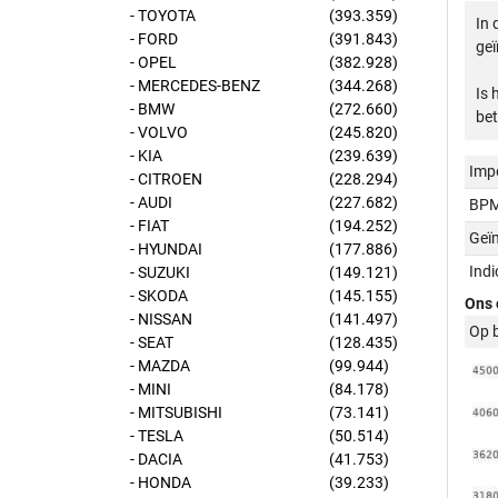
- TOYOTA
(393.359)
In 
- FORD
(391.843)
geï
- OPEL
(382.928)
- MERCEDES-BENZ
(344.268)
Is 
- BMW
(272.660)
bet
- VOLVO
(245.820)
- KIA
(239.639)
Imp
- CITROEN
(228.294)
- AUDI
(227.682)
BPM
- FIAT
(194.252)
Geï
- HYUNDAI
(177.886)
Ind
- SUZUKI
(149.121)
- SKODA
(145.155)
Ons 
- NISSAN
(141.497)
Op 
- SEAT
(128.435)
- MAZDA
(99.944)
- MINI
(84.178)
- MITSUBISHI
(73.141)
- TESLA
(50.514)
- DACIA
(41.753)
- HONDA
(39.233)