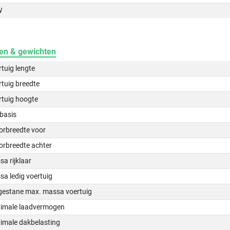
W
en & gewichten
tuig lengte
tuig breedte
rtuig hoogte
basis
orbreedte voor
orbreedte achter
a rijklaar
a ledig voertuig
gestane max. massa voertuig
imale laadvermogen
imale dakbelasting