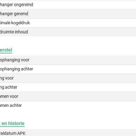
hanger ongeremd
hanger geremd
imale kogeldruk
druimte inhoud
erstel
lophanging voor
lophanging achter
ing voor
ng achter
men voor
men achter
en historie
valdatum APK