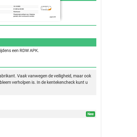
 tijdens een RDW APK.
abrikant. Vaak vanwegen de veiligheid, maar ook
obleem verholpen is. In de kentekencheck kunt u
Nee