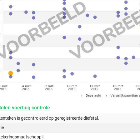
olen voertuig controle
kenteken is gecontroleerd op
geregistreerde
diefstal.
tie
zekeringsmaatschappij