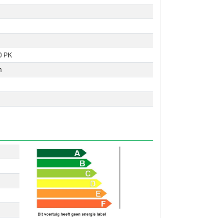
0 PK
n