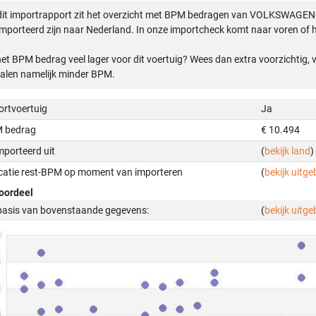
dit importrapport zit het overzicht met BPM bedragen van VOLKSWAGEN
mporteerd zijn naar Nederland. In onze importcheck komt naar voren of h
het BPM bedrag veel lager voor dit voertuig? Wees dan extra voorzichtig,
alen namelijk minder BPM.
ortvoertuig
Ja
 bedrag
€ 10.494
mporteerd uit
(
bekijk land
)
icatie rest-BPM op moment van importeren
(
bekijk uitge
oordeel
basis van bovenstaande gegevens:
(
bekijk uitge