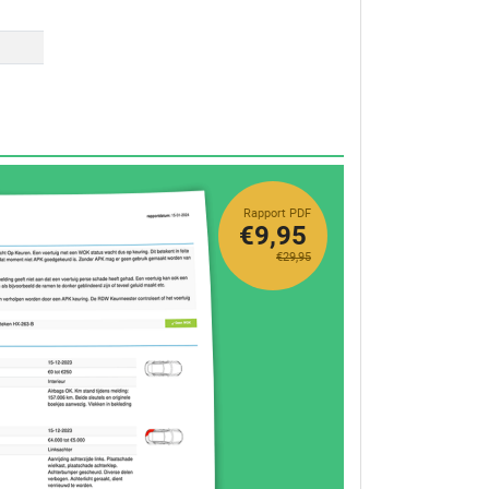
Rapport PDF
€9,95
€29,95