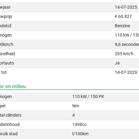
wjaar
14-07-2025
uwprijs
€ 60.827
ndstof
Benzine
mogen
110 kW / 15
00km/h
9,6 seconde
snelheid
205 km/h
ortauto
Ja
 tot
14-07-2029
or en milieu
mogen
110 kW / 150 PK
pel
Nm
al cilinders
4
nderinhoud
1498cc
ruik stad
l/100km