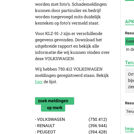
worden met foto’s. Schademeldingen
kunnen door particulier en bedrijf
worden toegevoegd mits duidelijk
APK
kenteken op foto’s vermeld staat.
Voor KLZ-91-J zijn er verschillende
Resu
gegevens gevonden. Download het
Gee
uitgebreide rapport en bekijk alle
In d
informatie die wij kunnen vinden over
deze VOLKSWAGEN.
Ter
Wij hebben 750.412 VOLKSWAGEN
Om 
meldingen geregistreerd staan. Bekijk
bij
hier
de lijst.
zie
zoek meldingen
Resul
op merk
Teru
- VOLKSWAGEN
(750.412)
- RENAULT
(396.944)
Imp
- PEUGEOT
(394.428)