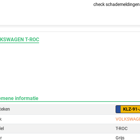
check schademeldingen
KSWAGEN T-ROC
emene informatie
teken
KLZ-91-
k
VOLKSWAG
el
T-ROC
r
Grijs