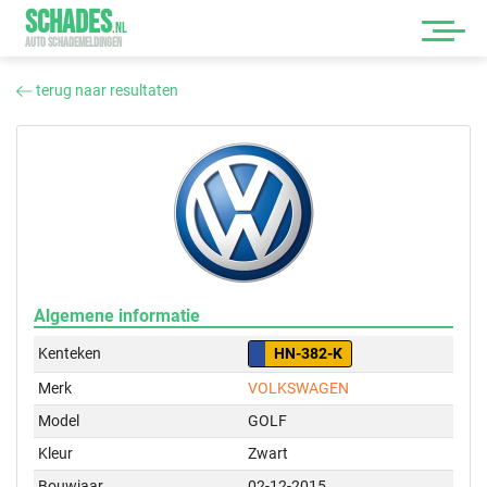
SCHADES
.
NL
AUTO SCHADEMELDINGEN
terug naar resultaten
Algemene informatie
Kenteken
HN-382-K
Merk
VOLKSWAGEN
Model
GOLF
Kleur
Zwart
Bouwjaar
02-12-2015