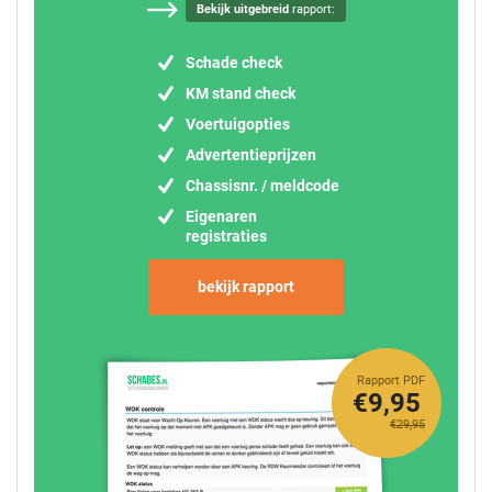
Bekijk uitgebreid
rapport:
Schade check
KM stand check
Voertuigopties
Advertentieprijzen
Chassisnr. / meldcode
Eigenaren
registraties
bekijk rapport
Rapport PDF
€9,95
€29,95