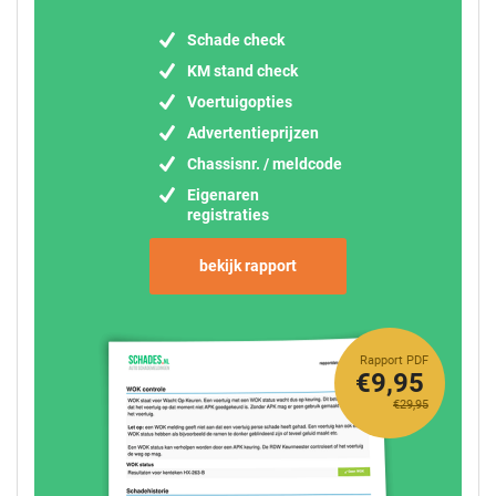
Schade check
KM stand check
Voertuigopties
Advertentieprijzen
Chassisnr. / meldcode
Eigenaren
registraties
bekijk rapport
Rapport PDF
€9,95
€29,95