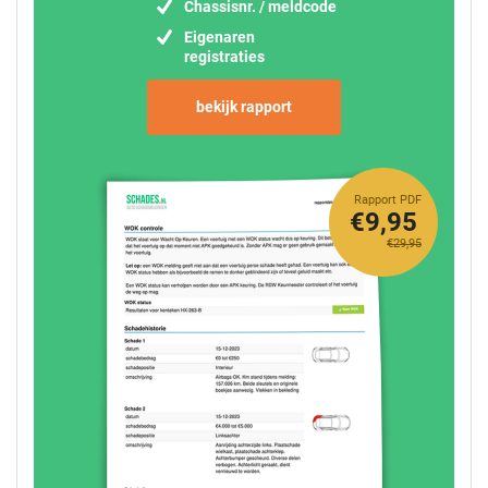
Chassisnr. / meldcode
Eigenaren
registraties
bekijk rapport
Rapport PDF
€9,95
€29,95