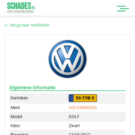
SCHADES
.
NL
AUTO SCHADEMELDINGEN
terug naar resultaten
Algemene informatie
Kenteken
93-TVB-5
Merk
VOLKSWAGEN
Model
GOLF
Kleur
Zwart
Bouwjaar
12-04-2012