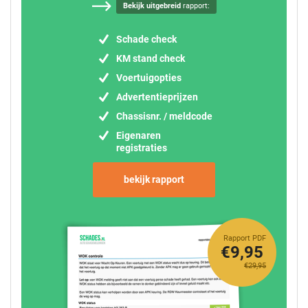
Bekijk uitgebreid
rapport:
Schade check
KM stand check
Voertuigopties
Advertentieprijzen
Chassisnr. / meldcode
Eigenaren
registraties
bekijk rapport
Rapport PDF
€9,95
€29,95