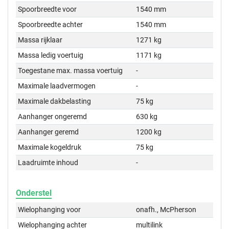
Spoorbreedte voor
1540 mm
Spoorbreedte achter
1540 mm
Massa rijklaar
1271 kg
Massa ledig voertuig
1171 kg
Toegestane max. massa voertuig
-
Maximale laadvermogen
-
Maximale dakbelasting
75 kg
Aanhanger ongeremd
630 kg
Aanhanger geremd
1200 kg
Maximale kogeldruk
75 kg
Laadruimte inhoud
-
Onderstel
Wielophanging voor
onafh., McPherson
Wielophanging achter
multilink