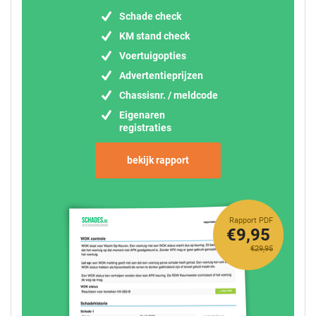
Schade check
KM stand check
Voertuigopties
Advertentieprijzen
Chassisnr. / meldcode
Eigenaren
registraties
bekijk rapport
Rapport PDF
€9,95
€29,95