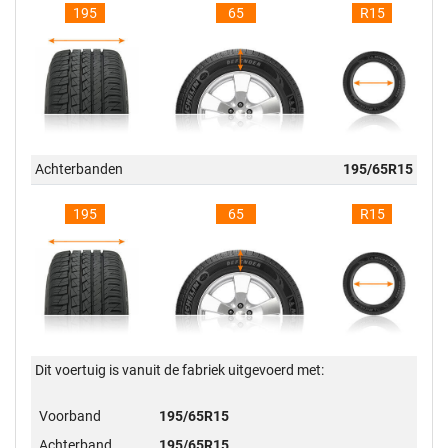
195
65
R15
Achterbanden
195/65R15
195
65
R15
Dit voertuig is vanuit de fabriek uitgevoerd met:
Voorband
195/65R15
Achterband
195/65R15