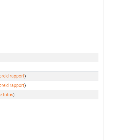
ebreid rapport
)
ebreid rapport
)
e foto's
)