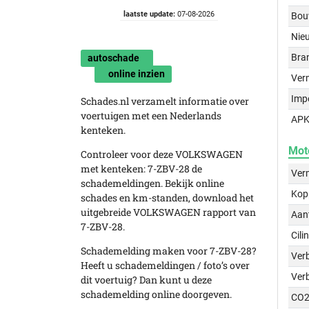
laatste update:
07-08-2026
Bou
Nie
Bra
autoschade
online inzien
Ver
Imp
Schades.nl verzamelt informatie over
voertuigen met een Nederlands
APK
kenteken.
Mot
Controleer voor deze VOLKSWAGEN
met kenteken: 7-ZBV-28 de
Ver
schademeldingen. Bekijk online
Kop
schades en km-standen, download het
uitgebreide VOLKSWAGEN rapport van
Aant
7-ZBV-28.
Cili
Schademelding maken voor 7-ZBV-28?
Verb
Heeft u schademeldingen / foto’s over
Ver
dit voertuig? Dan kunt u deze
schademelding online doorgeven.
CO2