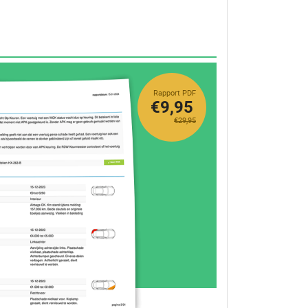
Rapport PDF
€9,95
€29,95