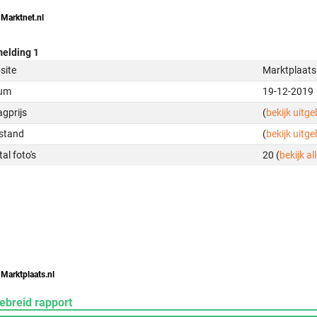
 Marktnet.nl
elding 1
site
Marktplaats
um
19-12-2019
gprijs
(
bekijk uitg
stand
(
bekijk uitg
al foto's
20 (
bekijk all
 Marktplaats.nl
ebreid rapport