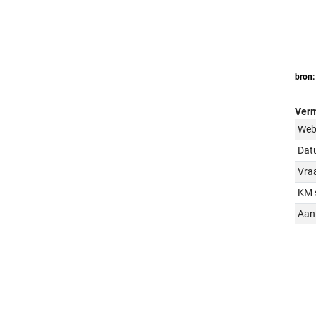
bron:
Verm
Web
Dat
Vraa
KM 
Aant