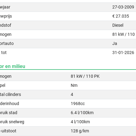
wjaar
27-03-2009
uwprijs
€ 27.035
ndstof
Diesel
mogen
81 kW / 110
ortauto
Ja
 tot
31-01-2026
or en milieu
mogen
81 kW / 110 PK
pel
Nm
al cilinders
4
nderinhoud
1968cc
ruik stad
6.4 l/100km
bruik snelweg
4 l/100km
-uitstoot
128 g/km