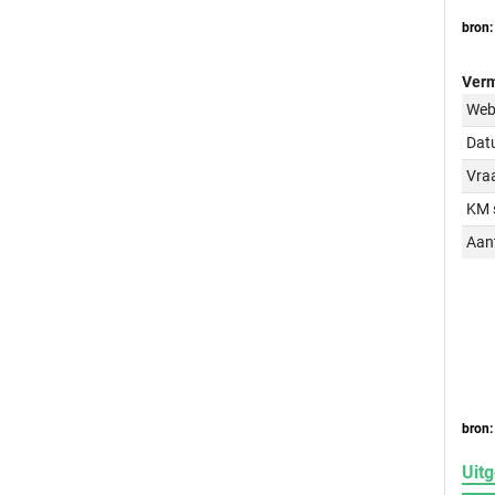
bron:
Verm
Web
Dat
Vraa
KM 
Aant
bron:
Uitg