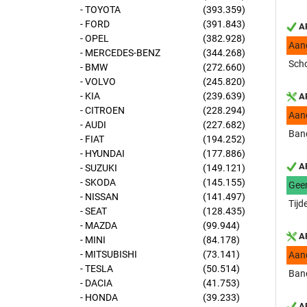
- TOYOTA
(393.359)
- FORD
(391.843)
AP
- OPEL
(382.928)
Aan
- MERCEDES-BENZ
(344.268)
Scho
- BMW
(272.660)
- VOLVO
(245.820)
- KIA
(239.639)
AP
- CITROEN
(228.294)
Aan
- AUDI
(227.682)
Band
- FIAT
(194.252)
- HYUNDAI
(177.886)
AP
- SUZUKI
(149.121)
- SKODA
(145.155)
Gee
- NISSAN
(141.497)
Tijd
- SEAT
(128.435)
- MAZDA
(99.944)
AP
- MINI
(84.178)
- MITSUBISHI
(73.141)
Aan
- TESLA
(50.514)
Band
- DACIA
(41.753)
- HONDA
(39.233)
AP