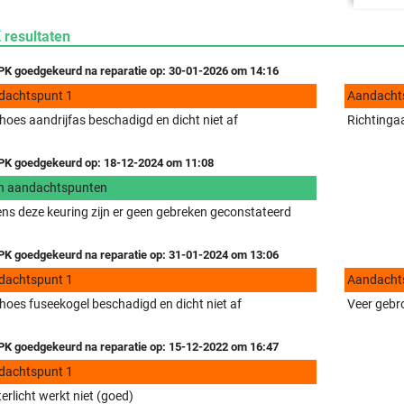
 resultaten
K goedgekeurd na reparatie op: 30-01-2026 om 14:16
dachtspunt 1
Aandacht
hoes aandrijfas beschadigd en dicht niet af
Richtingaa
K goedgekeurd op: 18-12-2024 om 11:08
n aandachtspunten
ens deze keuring zijn er geen gebreken geconstateerd
K goedgekeurd na reparatie op: 31-01-2024 om 13:06
dachtspunt 1
Aandacht
hoes fuseekogel beschadigd en dicht niet af
Veer gebr
K goedgekeurd na reparatie op: 15-12-2022 om 16:47
dachtspunt 1
erlicht werkt niet (goed)