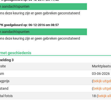
n aandachtspunten
ens deze keuring zijn er geen gebreken geconstateerd
K goedgekeurd op: 06-12-2016 om 08:57
n aandachtspunten
ens deze keuring zijn er geen gebreken geconstateerd
rnet geschiedenis
elding 3
site
Marktplaats
um
03-06-2026
gprijs
(
bekijk uitg
stand
(
bekijk uitg
al foto's
18 (
bekijk all