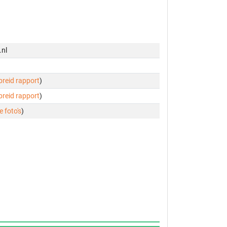
.nl
ebreid rapport
)
ebreid rapport
)
e foto's
)