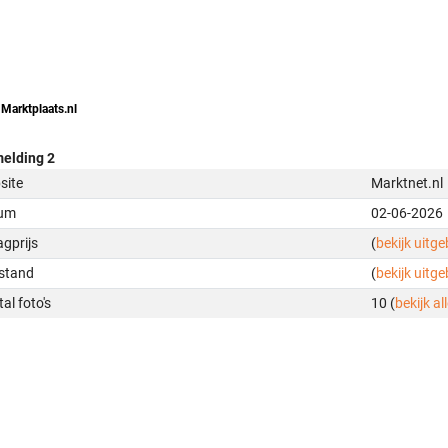
 Marktplaats.nl
elding 2
site
Marktnet.nl
um
02-06-2026
gprijs
(
bekijk uitg
stand
(
bekijk uitg
al foto's
10 (
bekijk all