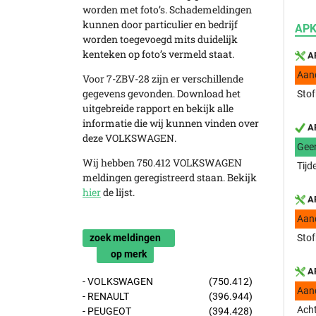
worden met foto’s. Schademeldingen
kunnen door particulier en bedrijf
APK
worden toegevoegd mits duidelijk
kenteken op foto’s vermeld staat.
AP
Aan
Voor 7-ZBV-28 zijn er verschillende
gegevens gevonden. Download het
Stof
uitgebreide rapport en bekijk alle
informatie die wij kunnen vinden over
AP
deze VOLKSWAGEN.
Gee
Wij hebben 750.412 VOLKSWAGEN
Tijd
meldingen geregistreerd staan. Bekijk
hier
de lijst.
AP
Aan
zoek meldingen
Stof
op merk
AP
- VOLKSWAGEN
(750.412)
Aan
- RENAULT
(396.944)
Acht
- PEUGEOT
(394.428)