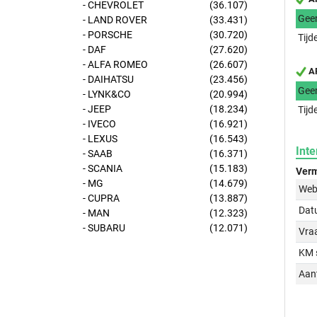
- CHEVROLET
(36.107)
Gee
- LAND ROVER
(33.431)
- PORSCHE
(30.720)
Tijd
- DAF
(27.620)
- ALFA ROMEO
(26.607)
AP
- DAIHATSU
(23.456)
Gee
- LYNK&CO
(20.994)
- JEEP
(18.234)
Tijd
- IVECO
(16.921)
- LEXUS
(16.543)
Inte
- SAAB
(16.371)
- SCANIA
(15.183)
Verm
- MG
(14.679)
Web
- CUPRA
(13.887)
Dat
- MAN
(12.323)
- SUBARU
(12.071)
Vraa
KM 
Aant