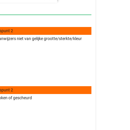
spunt 2
nwijzers niet van gelijke grootte/sterkte/kleur
spunt 2
oken of gescheurd