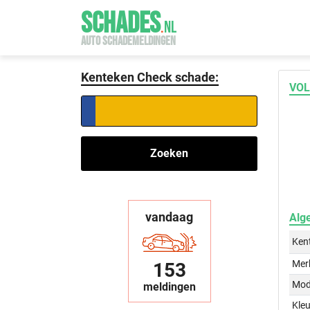
SCHADES
.
NL
AUTO SCHADEMELDINGEN
Kenteken Check schade:
VOL
Zoeken
vandaag
Alg
Ken
Mer
153
Mod
meldingen
Kleu