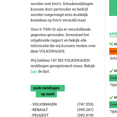
worden met foto’s. Schademeldingen
kunnen door particulier en bedrijf
worden toegevoegd mits duidelijk
kenteken op foto’s vermeld staat.
Voor 6-TKN-01 zijn er verschillende
APK
gegevens gevonden. Download het
uitgebreide rapport en bekijk alle
AP
informatie die wij kunnen vinden over
deze VOLKSWAGEN.
Aan
Schi
Wij hebben 747.553 VOLKSWAGEN
meldingen geregistreerd staan. Bekijk
hier
de lijst.
AP
Gee
Tijd
zoek meldingen
op merk
AP
- VOLKSWAGEN
(747.553)
Gee
- RENAULT
(395.267)
Tijd
- PEUGEOT
(392.619)