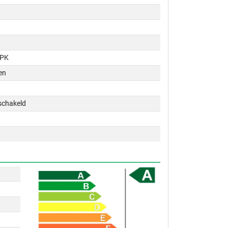
 PK
en
schakeld