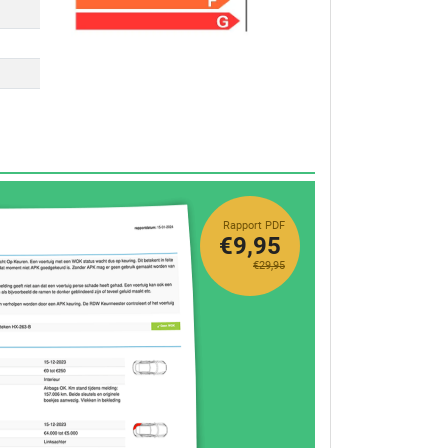
Rapport PDF
€9,95
€29,95