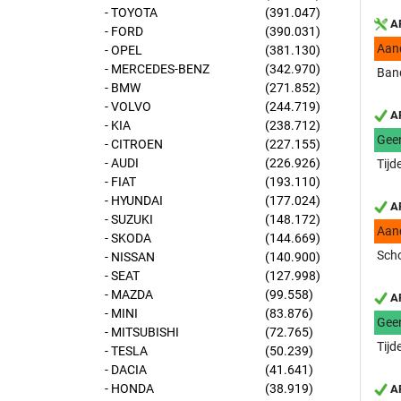
- TOYOTA
(391.047)
AP
- FORD
(390.031)
Aan
- OPEL
(381.130)
- MERCEDES-BENZ
(342.970)
Band
- BMW
(271.852)
- VOLVO
(244.719)
AP
- KIA
(238.712)
Gee
- CITROEN
(227.155)
- AUDI
(226.926)
Tijd
- FIAT
(193.110)
- HYUNDAI
(177.024)
AP
- SUZUKI
(148.172)
Aan
- SKODA
(144.669)
Scho
- NISSAN
(140.900)
- SEAT
(127.998)
- MAZDA
(99.558)
AP
- MINI
(83.876)
Gee
- MITSUBISHI
(72.765)
Tijd
- TESLA
(50.239)
- DACIA
(41.641)
- HONDA
(38.919)
AP