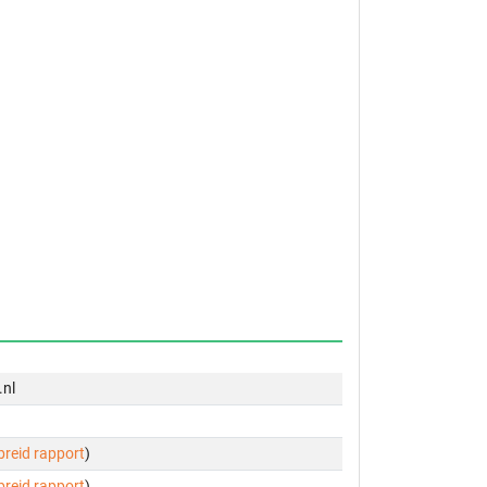
.nl
ebreid rapport
)
ebreid rapport
)