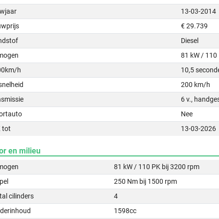
wjaar
13-03-2014
uwprijs
€ 29.739
ndstof
Diesel
mogen
81 kW / 110
00km/h
10,5 second
snelheid
200 km/h
nsmissie
6 v., handge
ortauto
Nee
 tot
13-03-2026
or en milieu
mogen
81 kW / 110 PK bij 3200 rpm
pel
250 Nm bij 1500 rpm
al cilinders
4
nderinhoud
1598cc