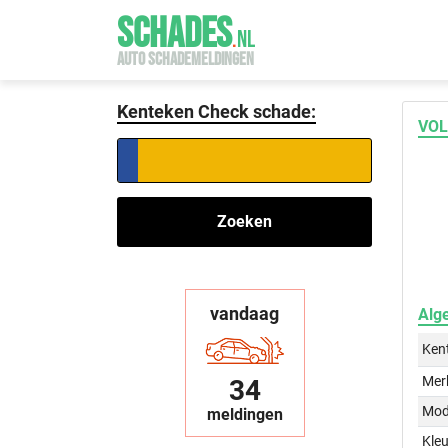
SCHADES
.
NL
AUTO SCHADEMELDINGEN
Kenteken Check schade:
VOL
Zoeken
vandaag
Alg
Ken
Mer
34
Mod
meldingen
Kleu