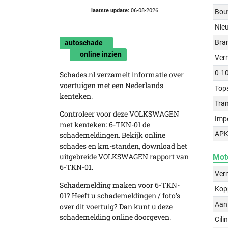
laatste update:
06-08-2026
Bou
Nie
Bra
autoschade
online inzien
Ver
0-1
Schades.nl verzamelt informatie over
voertuigen met een Nederlands
Top
kenteken.
Tra
Controleer voor deze VOLKSWAGEN
Imp
met kenteken: 6-TKN-01 de
APK
schademeldingen. Bekijk online
schades en km-standen, download het
uitgebreide VOLKSWAGEN rapport van
Mot
6-TKN-01.
Ver
Schademelding maken voor 6-TKN-
Kop
01? Heeft u schademeldingen / foto’s
Aant
over dit voertuig? Dan kunt u deze
schademelding online doorgeven.
Cili