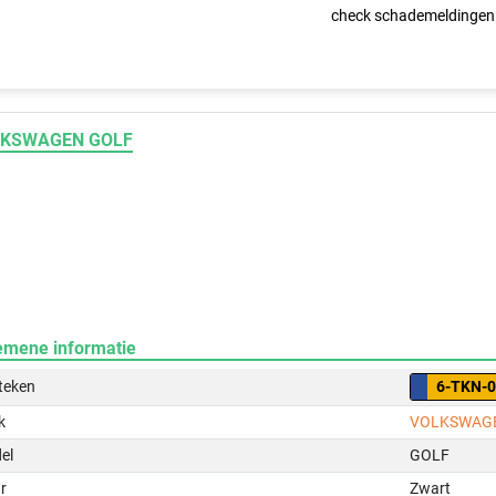
check schademeldingen
KSWAGEN GOLF
emene informatie
teken
6-TKN-
k
VOLKSWAG
el
GOLF
r
Zwart