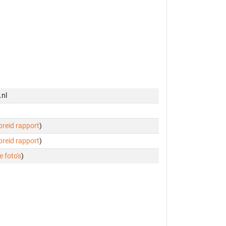
.nl
ebreid rapport
)
ebreid rapport
)
e foto's
)