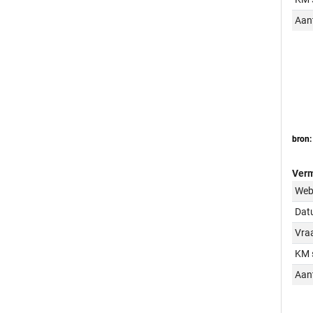
Aant
bron:
Verm
Web
Dat
Vraa
KM 
Aant