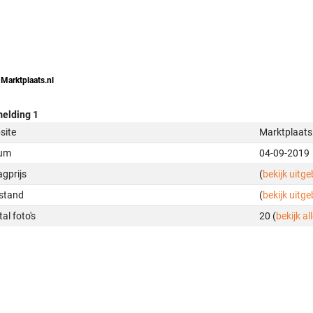
 Marktplaats.nl
elding 1
site
Marktplaats
um
04-09-2019
gprijs
(
bekijk uitg
stand
(
bekijk uitg
al foto's
20 (
bekijk all