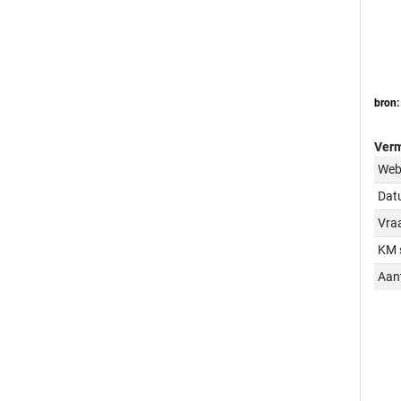
bron:
Verm
Web
Dat
Vraa
KM 
Aant