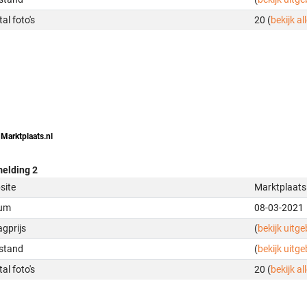
al foto's
20 (
bekijk all
 Marktplaats.nl
elding 2
site
Marktplaats
um
08-03-2021
gprijs
(
bekijk uitg
stand
(
bekijk uitg
al foto's
20 (
bekijk all