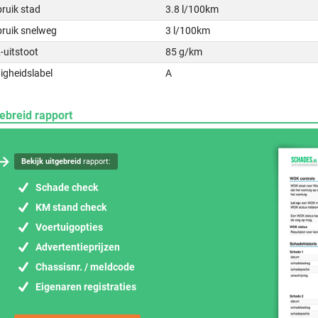
ruik stad
3.8 l/100km
bruik snelweg
3 l/100km
-uitstoot
85 g/km
igheidslabel
A
ebreid rapport
Bekijk uitgebreid
rapport:
Schade check
KM stand check
Voertuigopties
Advertentieprijzen
Chassisnr. / meldcode
Eigenaren registraties