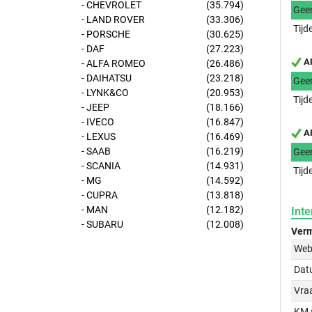
- CHEVROLET
(35.794)
Gee
- LAND ROVER
(33.306)
Tijd
- PORSCHE
(30.625)
- DAF
(27.223)
AP
- ALFA ROMEO
(26.486)
- DAIHATSU
(23.218)
Gee
- LYNK&CO
(20.953)
Tijd
- JEEP
(18.166)
- IVECO
(16.847)
AP
- LEXUS
(16.469)
- SAAB
(16.219)
Gee
- SCANIA
(14.931)
Tijd
- MG
(14.592)
- CUPRA
(13.818)
- MAN
(12.182)
Inte
- SUBARU
(12.008)
Verm
Web
Dat
Vraa
KM 