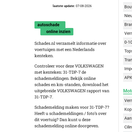
laatste update:
07-08-2026
Bou
Nie
Bra
autoschade
online inzien
Ver
0-1
Schades.nl verzamelt informatie over
voertuigen met een Nederlands
Top
kenteken.
Tra
Controleer voor deze VOLKSWAGEN
Imp
met kenteken: 31-TDP-7 de
APK
schademeldingen. Bekijk online
schades en km-standen, download het
uitgebreide VOLKSWAGEN rapport van
Mot
31-TDP-7.
Ver
Schademelding maken voor 31-TDP-7?
Kop
Heeft u schademeldingen / foto’s over
Aant
dit voertuig? Dan kunt u deze
schademelding online doorgeven.
Cili