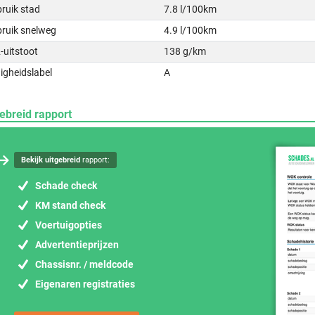
ruik stad
7.8 l/100km
bruik snelweg
4.9 l/100km
-uitstoot
138 g/km
igheidslabel
A
ebreid rapport
Bekijk uitgebreid
rapport:
Schade check
KM stand check
Voertuigopties
Advertentieprijzen
Chassisnr. / meldcode
Eigenaren registraties