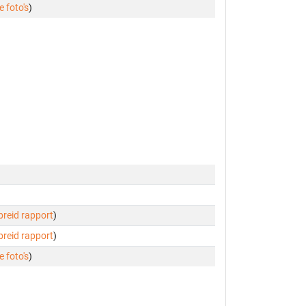
e foto's
)
ebreid rapport
)
ebreid rapport
)
e foto's
)