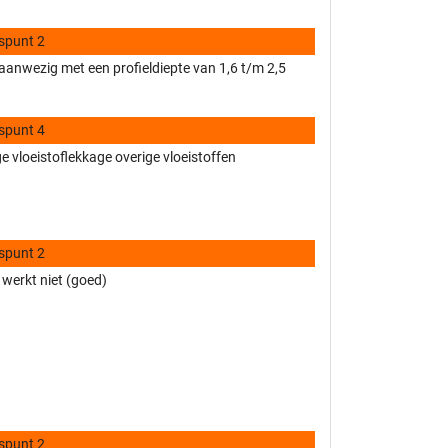
spunt 2
anwezig met een profieldiepte van 1,6 t/m 2,5
spunt 4
 vloeistoflekkage overige vloeistoffen
spunt 2
 werkt niet (goed)
spunt 2