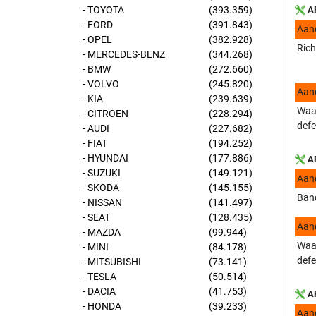
- TOYOTA
(393.359)
AP
- FORD
(391.843)
Aan
- OPEL
(382.928)
Rich
- MERCEDES-BENZ
(344.268)
- BMW
(272.660)
- VOLVO
(245.820)
Aan
- KIA
(239.639)
Waar
- CITROEN
(228.294)
defe
- AUDI
(227.682)
- FIAT
(194.252)
- HYUNDAI
(177.886)
AP
- SUZUKI
(149.121)
Aan
- SKODA
(145.155)
Band
- NISSAN
(141.497)
- SEAT
(128.435)
Aan
- MAZDA
(99.944)
Waar
- MINI
(84.178)
defe
- MITSUBISHI
(73.141)
- TESLA
(50.514)
- DACIA
(41.753)
AP
- HONDA
(39.233)
Aan