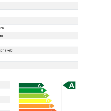
 PK
en
schakeld