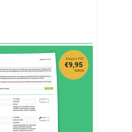
Rapport PDF
€9,95
€29,95