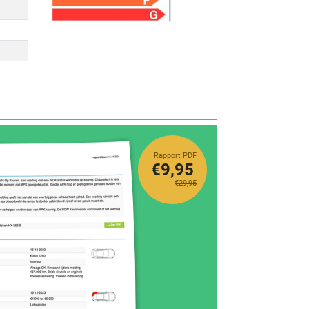
Rapport PDF
€9,95
€29,95