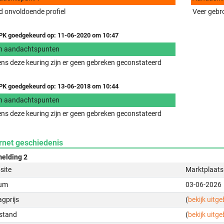
 onvoldoende profiel
Veer gebr
K goedgekeurd op: 11-06-2020 om 10:47
n aandachtspunten
ens deze keuring zijn er geen gebreken geconstateerd
K goedgekeurd op: 13-06-2018 om 10:44
n aandachtspunten
ens deze keuring zijn er geen gebreken geconstateerd
rnet geschiedenis
elding 2
site
Marktplaats
um
03-06-2026
gprijs
(
bekijk uitg
stand
(
bekijk uitg