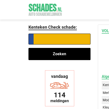
SCHADES
.
NL
AUTO SCHADEMELDINGEN
Kenteken Check schade:
VOL
Zoeken
vandaag
Alg
Ken
Mer
114
Mod
meldingen
Kleu