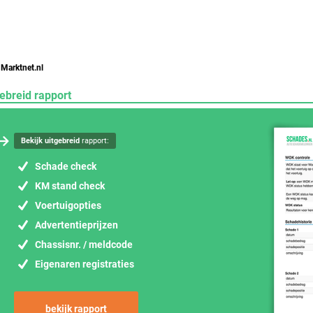
 Marktnet.nl
ebreid rapport
Bekijk uitgebreid
rapport:
Schade check
KM stand check
Voertuigopties
Advertentieprijzen
Chassisnr. / meldcode
Eigenaren registraties
bekijk rapport