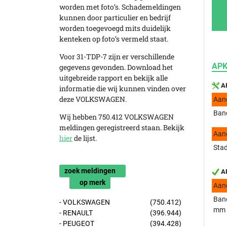
worden met foto’s. Schademeldingen
kunnen door particulier en bedrijf
worden toegevoegd mits duidelijk
kenteken op foto’s vermeld staat.
Voor 31-TDP-7 zijn er verschillende
APK
gegevens gevonden. Download het
uitgebreide rapport en bekijk alle
AP
informatie die wij kunnen vinden over
deze VOLKSWAGEN.
Aan
Band
Wij hebben 750.412 VOLKSWAGEN
meldingen geregistreerd staan. Bekijk
Aan
hier
de lijst.
Stad
zoek meldingen
AP
op merk
Aan
Band
- VOLKSWAGEN
(750.412)
mm
- RENAULT
(396.944)
- PEUGEOT
(394.428)