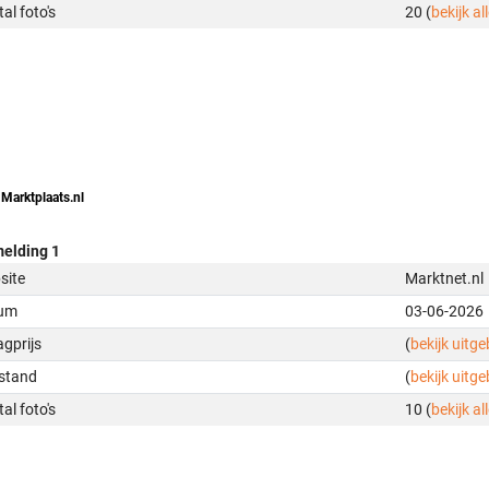
al foto's
20 (
bekijk all
 Marktplaats.nl
elding 1
site
Marktnet.nl
um
03-06-2026
gprijs
(
bekijk uitg
stand
(
bekijk uitg
al foto's
10 (
bekijk all