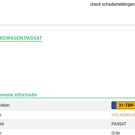
check schademeldingen
KSWAGEN PASSAT
emene informatie
teken
31-TDP-
k
VOLKSWAG
el
PASSAT
r
Grijs