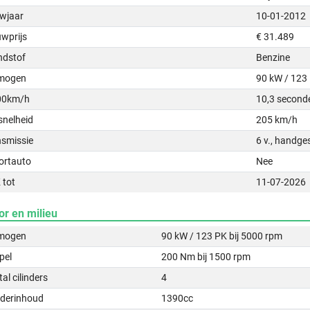
wjaar
10-01-2012
uwprijs
€ 31.489
ndstof
Benzine
mogen
90 kW / 123
00km/h
10,3 second
snelheid
205 km/h
nsmissie
6 v., handge
ortauto
Nee
 tot
11-07-2026
or en milieu
mogen
90 kW / 123 PK bij 5000 rpm
pel
200 Nm bij 1500 rpm
al cilinders
4
nderinhoud
1390cc