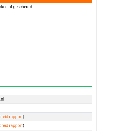
oken of gescheurd
.nl
ebreid rapport
)
ebreid rapport
)