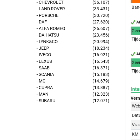
- CHEVROLET
(36.107)
Band
- LAND ROVER
(33.431)
- PORSCHE
(30.720)
- DAF
(27.620)
AP
- ALFA ROMEO
(26.607)
Gee
- DAIHATSU
(23.456)
Tijd
- LYNK&CO
(20.994)
- JEEP
(18.234)
AP
- IVECO
(16.921)
- LEXUS
(16.543)
Gee
- SAAB
(16.371)
Tijd
- SCANIA
(15.183)
- MG
(14.679)
- CUPRA
(13.887)
Inte
- MAN
(12.323)
Verm
- SUBARU
(12.071)
Web
Dat
Vraa
KM 