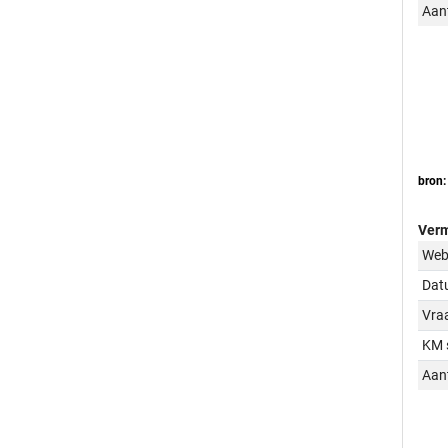
Aant
bron:
Verm
Web
Dat
Vraa
KM 
Aant