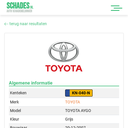
SCHADES
.
NL
AUTO SCHADEMELDINGEN
terug naar resultaten
Algemene informatie
Kenteken
KN-040-N
Merk
TOYOTA
Model
TOYOTA AYGO
Kleur
Grijs
Bouwjaar
20-12-2007