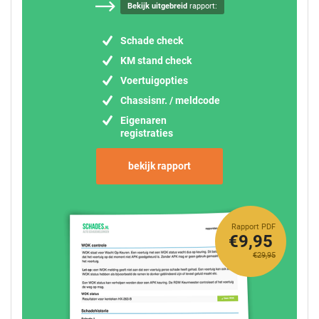
Bekijk uitgebreid
rapport:
Schade check
KM stand check
Voertuigopties
Chassisnr. / meldcode
Eigenaren
registraties
bekijk rapport
Rapport PDF
€9,95
€29,95