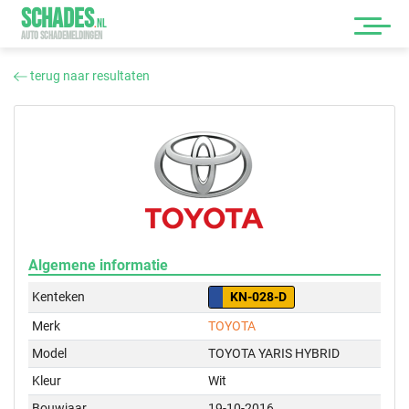
SCHADES
.
NL
AUTO SCHADEMELDINGEN
terug naar resultaten
Algemene informatie
Kenteken
KN-028-D
Merk
TOYOTA
Model
TOYOTA YARIS HYBRID
Kleur
Wit
Bouwjaar
19-10-2016