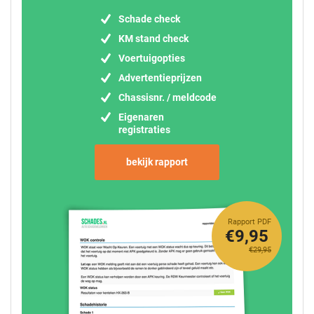
Schade check
KM stand check
Voertuigopties
Advertentieprijzen
Chassisnr. / meldcode
Eigenaren
registraties
bekijk rapport
Rapport PDF
€9,95
€29,95