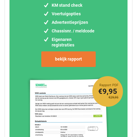
KM stand check
Voertuigopties
Advertentieprijzen
Chassisnr. / meldcode
Eigenaren
registraties
bekijk rapport
Rapport PDF
€9,95
€29,95