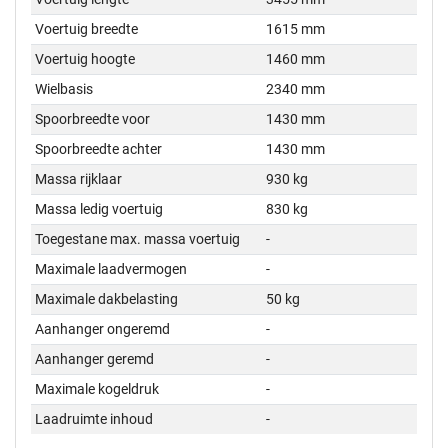
Voertuig breedte
1615 mm
Voertuig hoogte
1460 mm
Wielbasis
2340 mm
Spoorbreedte voor
1430 mm
Spoorbreedte achter
1430 mm
Massa rijklaar
930 kg
Massa ledig voertuig
830 kg
Toegestane max. massa voertuig
-
Maximale laadvermogen
-
Maximale dakbelasting
50 kg
Aanhanger ongeremd
-
Aanhanger geremd
-
Maximale kogeldruk
-
Laadruimte inhoud
-