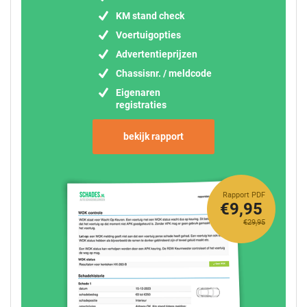
KM stand check
Voertuigopties
Advertentieprijzen
Chassisnr. / meldcode
Eigenaren
registraties
bekijk rapport
Rapport PDF
€9,95
€29,95