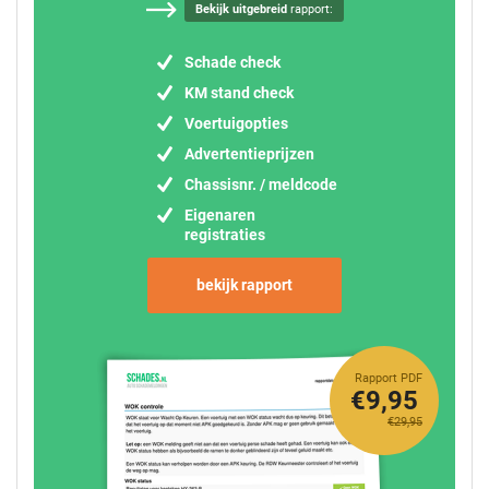
Bekijk uitgebreid
rapport:
Schade check
KM stand check
Voertuigopties
Advertentieprijzen
Chassisnr. / meldcode
Eigenaren
registraties
bekijk rapport
Rapport PDF
€9,95
€29,95