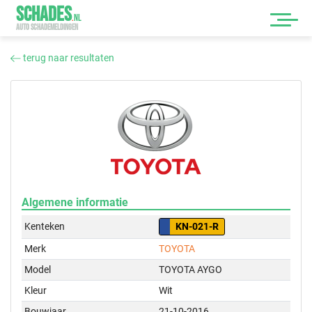
SCHADES
.
NL
AUTO SCHADEMELDINGEN
terug naar resultaten
Algemene informatie
Kenteken
KN-021-R
Merk
TOYOTA
Model
TOYOTA AYGO
Kleur
Wit
Bouwjaar
21-10-2016