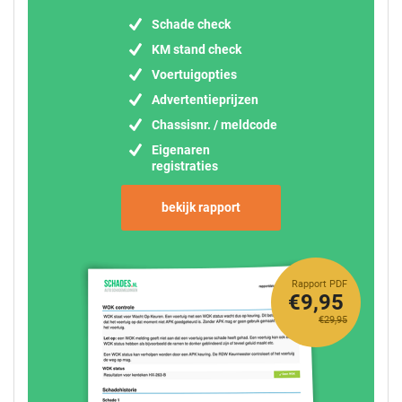
Schade check
KM stand check
Voertuigopties
Advertentieprijzen
Chassisnr. / meldcode
Eigenaren
registraties
bekijk rapport
Rapport PDF
€9,95
€29,95