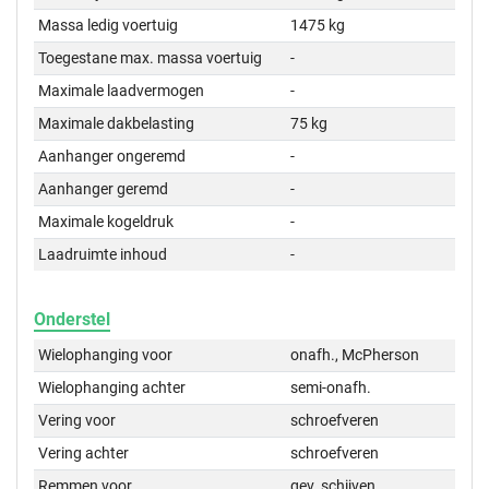
Massa ledig voertuig
1475 kg
Toegestane max. massa voertuig
-
Maximale laadvermogen
-
Maximale dakbelasting
75 kg
Aanhanger ongeremd
-
Aanhanger geremd
-
Maximale kogeldruk
-
Laadruimte inhoud
-
Onderstel
Wielophanging voor
onafh., McPherson
Wielophanging achter
semi-onafh.
Vering voor
schroefveren
Vering achter
schroefveren
Remmen voor
gev. schijven