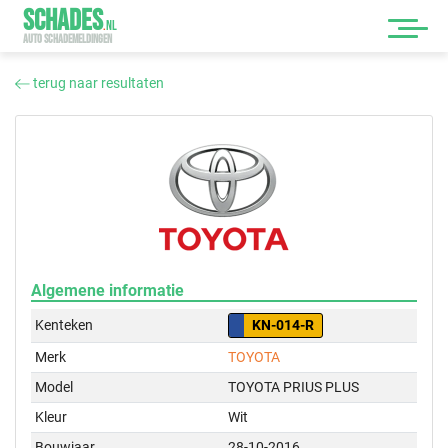
SCHADES
.
NL
AUTO SCHADEMELDINGEN
terug naar resultaten
Algemene informatie
Kenteken
KN-014-R
Merk
TOYOTA
Model
TOYOTA PRIUS PLUS
Kleur
Wit
Bouwjaar
28-10-2016