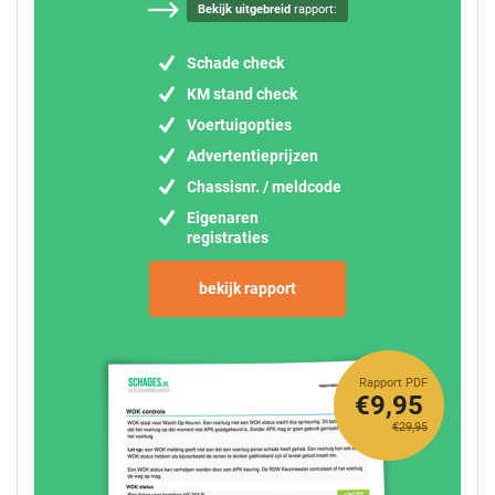
Bekijk uitgebreid
rapport:
Schade check
KM stand check
Voertuigopties
Advertentieprijzen
Chassisnr. / meldcode
Eigenaren
registraties
bekijk rapport
Rapport PDF
€9,95
€29,95