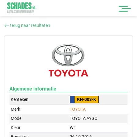
SCHADES
.
NL
AUTO SCHADEMELDINGEN
terug naar resultaten
Algemene informatie
Kenteken
KN-003-K
Merk
TOYOTA
Model
TOYOTA AYGO
Kleur
Wit
Bouwjaar
26-10-2016