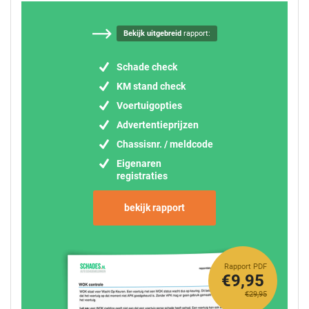
Bekijk uitgebreid
rapport:
Schade check
KM stand check
Voertuigopties
Advertentieprijzen
Chassisnr. / meldcode
Eigenaren
registraties
bekijk rapport
Rapport PDF
€9,95
€29,95