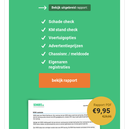
Bekijk uitgebreid
rapport:
Schade check
KM stand check
Voertuigopties
Advertentieprijzen
Chassisnr. / meldcode
Eigenaren
registraties
bekijk rapport
Rapport PDF
€9,95
€29,95