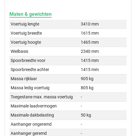
Maten & gewichten
Voertuig lengte
3410 mm
Voertuig breedte
1615 mm
Voertuig hoogte
1465 mm
Wielbasis
2340 mm
Spoorbreedte voor
1415 mm
Spoorbreedte achter
1415 mm
Massa rijklaar
905 kg
Massa ledig voertuig
805 kg
Toegestane max. massa voertuig
-
Maximale laadvermogen
-
Maximale dakbelasting
50 kg
Aanhanger ongeremd
-
Aanhanger geremd
-