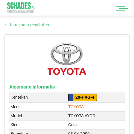
SCHADES
.
NL
AUTO SCHADEMELDINGEN
terug naar resultaten
Algemene informatie
Kenteken
20-HVG-4
Merk
TOYOTA
Model
TOYOTA AYGO
Kleur
Grijs
Bouwjaar
03-04-2009