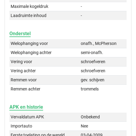
Maximale kogeldruk
-
Laadruimte inhoud
-
Onderstel
Wielophanging voor
onafh., McPherson
Wielophanging achter
semi-onafh.
Vering voor
schroefveren
Vering achter
schroefveren
Remmen voor
gev. schijven
Remmen achter
trommels
APK en historie
Vervaldatum APK
Onbekend
Importauto
Nee
Eerste toelating op de wereld
03-04-2009