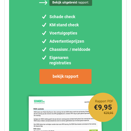
Bekijk uitgebreid
rapport:
Schade check
KM stand check
Voertuigopties
Advertentieprijzen
Chassisnr. / meldcode
Eigenaren
registraties
bekijk rapport
Rapport PDF
€9,95
€29,95