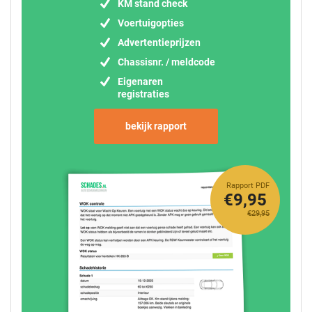
KM stand check
Voertuigopties
Advertentieprijzen
Chassisnr. / meldcode
Eigenaren
registraties
bekijk rapport
Rapport PDF
€9,95
€29,95