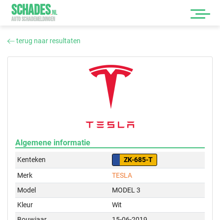
SCHADES
.
NL
AUTO SCHADEMELDINGEN
terug naar resultaten
Algemene informatie
Kenteken
ZK-685-T
Merk
TESLA
Model
MODEL 3
Kleur
Wit
Bouwjaar
15-06-2019