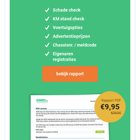
Schade check
KM stand check
Voertuigopties
Advertentieprijzen
Chassisnr. / meldcode
Eigenaren
registraties
bekijk rapport
Rapport PDF
€9,95
€29,95