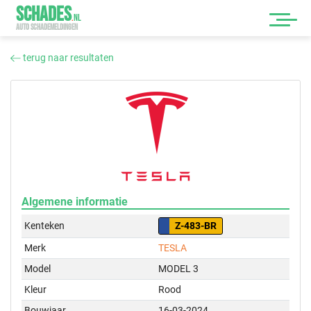
SCHADES
.
NL
AUTO SCHADEMELDINGEN
terug naar resultaten
Algemene informatie
Kenteken
Z-483-BR
Merk
TESLA
Model
MODEL 3
Kleur
Rood
Bouwjaar
16-03-2024