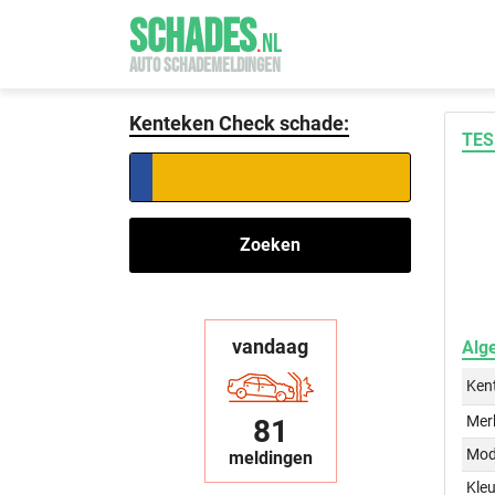
SCHADES
.
NL
AUTO SCHADEMELDINGEN
Kenteken Check schade:
TES
Zoeken
vandaag
Alg
Ken
Mer
81
Mod
meldingen
Kleu