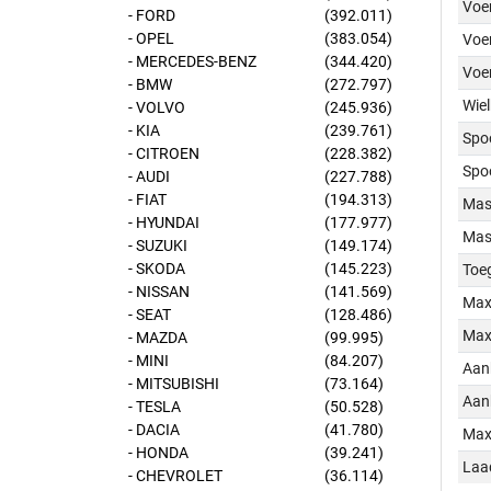
Voer
- FORD
(392.011)
- OPEL
(383.054)
Voer
- MERCEDES-BENZ
(344.420)
Voe
- BMW
(272.797)
Wiel
- VOLVO
(245.936)
- KIA
(239.761)
Spo
- CITROEN
(228.382)
Spo
- AUDI
(227.788)
- FIAT
(194.313)
Mass
- HYUNDAI
(177.977)
Mass
- SUZUKI
(149.174)
- SKODA
(145.223)
Toe
- NISSAN
(141.569)
Max
- SEAT
(128.486)
Max
- MAZDA
(99.995)
- MINI
(84.207)
Aan
- MITSUBISHI
(73.164)
Aan
- TESLA
(50.528)
- DACIA
(41.780)
Max
- HONDA
(39.241)
Laa
- CHEVROLET
(36.114)