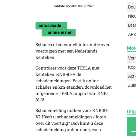
laatste update:
08-08-2026
Bou
Nie
Bra
autoschade
online inzien
APK
Schades.nl verzamelt informatie over
Mot
voertuigen met een Nederlands
kenteken.
Ver
Kop
Controleer voor deze TESLA met
kenteken: KNB-81-V de
Acti
schademeldingen. Bekijk online
Zuin
schades en km-standen, download het
uitgebreide TESLA rapport van KNB-
81-V.
Schademelding maken voor KNB-81-
Uitg
V? Heeft u schademeldingen / foto’s
over dit voertuig? Dan kunt u deze
schademelding online doorgeven.