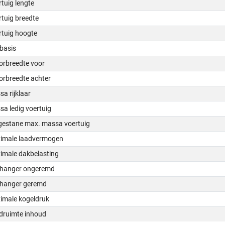
tuig lengte
tuig breedte
rtuig hoogte
basis
orbreedte voor
orbreedte achter
a rijklaar
a ledig voertuig
gestane max. massa voertuig
imale laadvermogen
imale dakbelasting
hanger ongeremd
hanger geremd
imale kogeldruk
druimte inhoud