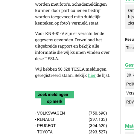
worden met foto’s. Schademeldingen
kunnen door particulier en bedrijf
Om 
worden toegevoegd mits duidelijk
bij
kenteken op foto’s vermeld staat.
zie
Voor KNB-81-V zijn er verschillende
gegevens gevonden. Download het
Resul
uitgebreide rapport en bekijk alle
Teru
informatie die wij kunnen vinden over
deze TESLA.
Gest
Wij hebben 50.528 TESLA meldingen
geregistreerd staan. Bekijk
hier
de lijst.
Dit 
Poli
Ver
zoek meldingen
op merk
RD
- VOLKSWAGEN
(750.690)
- RENAULT
(397.133)
Mat
- PEUGEOT
(394.620)
- TOYOTA
(393.527)