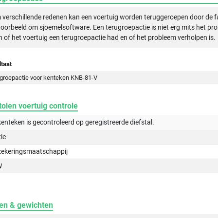
verschillende redenen kan een voertuig worden teruggeroepen door de f
voorbeeld om sjoemelsoftware. Een terugroepactie is niet erg mits het pr
n of het voertuig een terugroepactie had en of het probleem verholpen is.
taat
groepactie voor kenteken KNB-81-V
olen voertuig controle
kenteken is gecontroleerd op
geregistreerde
diefstal.
tie
zekeringsmaatschappij
W
en & gewichten