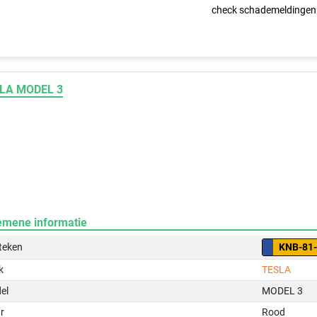
check schademeldingen
LA MODEL 3
emene informatie
teken
KNB-81
k
TESLA
el
MODEL 3
r
Rood