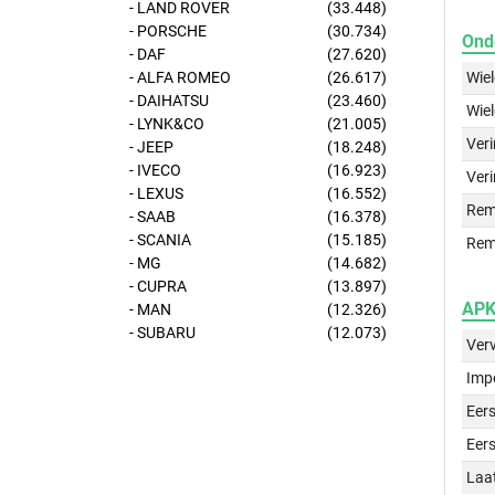
- LAND ROVER
(33.448)
- PORSCHE
(30.734)
Ond
- DAF
(27.620)
Wie
- ALFA ROMEO
(26.617)
- DAIHATSU
(23.460)
Wie
- LYNK&CO
(21.005)
Ver
- JEEP
(18.248)
- IVECO
(16.923)
Veri
- LEXUS
(16.552)
Rem
- SAAB
(16.378)
- SCANIA
(15.185)
Rem
- MG
(14.682)
- CUPRA
(13.897)
APK 
- MAN
(12.326)
- SUBARU
(12.073)
Ver
Imp
Eers
Eers
Laa