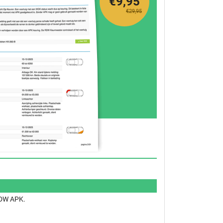
€9,95
€29,95
 RDW APK.