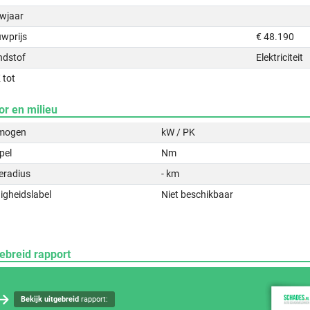
wjaar
uwprijs
€ 48.190
ndstof
Elektriciteit
 tot
or en milieu
mogen
kW / PK
pel
Nm
eradius
- km
igheidslabel
Niet beschikbaar
ebreid rapport
Bekijk uitgebreid
rapport: