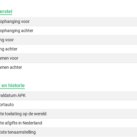
erstel
lophanging voor
lophanging achter
ing voor
ng achter
men voor
men achter
en historie
valdatum APK
ortauto
te toelating op de wereld
te afgifte in Nederland
tste tenaamstelling