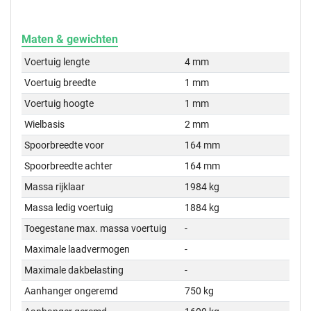
Maten & gewichten
Voertuig lengte
4 mm
Voertuig breedte
1 mm
Voertuig hoogte
1 mm
Wielbasis
2 mm
Spoorbreedte voor
164 mm
Spoorbreedte achter
164 mm
Massa rijklaar
1984 kg
Massa ledig voertuig
1884 kg
Toegestane max. massa voertuig
-
Maximale laadvermogen
-
Maximale dakbelasting
-
Aanhanger ongeremd
750 kg