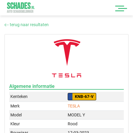
SCHADES
.
NL
AUTO SCHADEMELDINGEN
terug naar resultaten
Algemene informatie
Kenteken
KNB-67-V
Merk
TESLA
Model
MODEL Y
Kleur
Rood
Bouwjaar
17-03-2023