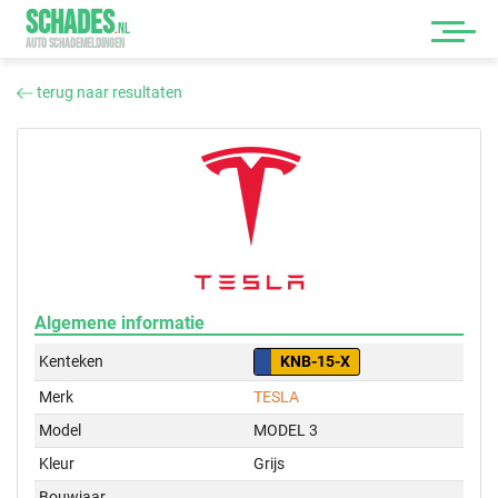
SCHADES
.
NL
AUTO SCHADEMELDINGEN
terug naar resultaten
Algemene informatie
Kenteken
KNB-15-X
Merk
TESLA
Model
MODEL 3
Kleur
Grijs
Bouwjaar