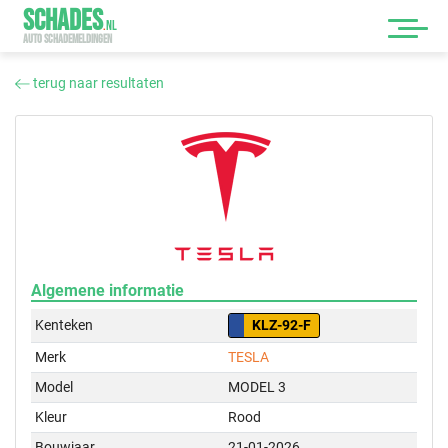
SCHADES
.
NL
AUTO SCHADEMELDINGEN
terug naar resultaten
Algemene informatie
Kenteken
KLZ-92-F
Merk
TESLA
Model
MODEL 3
Kleur
Rood
Bouwjaar
21-01-2026