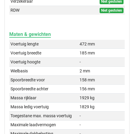
Verzekeraar
Niet gestolen
RDW
Niet gestolen
Maten & gewichten
Voertuig lengte
472 mm
Voertuig breedte
185 mm
Voertuig hoogte
-
Wielbasis
2 mm
Spoorbreedte voor
158 mm
Spoorbreedte achter
156 mm
Massa rijklaar
1929 kg
Massa ledig voertuig
1829 kg
Toegestane max. massa voertuig
-
Maximale laadvermogen
-
Maximale dakbelasting
-