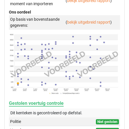
(
bekijk uitgebreid rapport
)
moment van importeren
Ons oordeel
Op basis van bovenstaande
(
bekijk uitgebreid rapport
)
gegevens:
Gestolen voertuig controle
Dit kenteken is gecontroleerd op
diefstal.
Politie
Niet gestolen