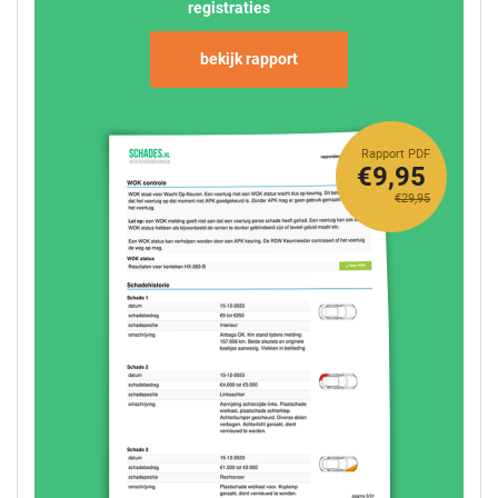
registraties
bekijk rapport
Rapport PDF
€9,95
€29,95