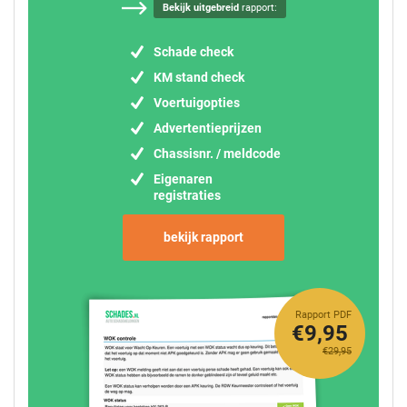
Bekijk uitgebreid
rapport:
Schade check
KM stand check
Voertuigopties
Advertentieprijzen
Chassisnr. / meldcode
Eigenaren
registraties
bekijk rapport
Rapport PDF
€9,95
€29,95