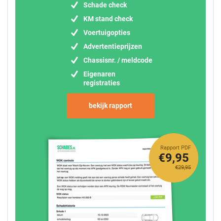
Schade check
KM stand check
Voertuigopties
Advertentieprijzen
Chassisnr. / meldcode
Eigenaren
registraties
bekijk rapport
Rapport PDF
€9,95
€29,95