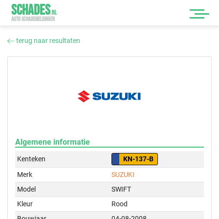
SCHADES
.
NL
AUTO SCHADEMELDINGEN
terug naar resultaten
Algemene informatie
Kenteken
KN-137-B
Merk
SUZUKI
Model
SWIFT
Kleur
Rood
Bouwjaar
04-08-2008