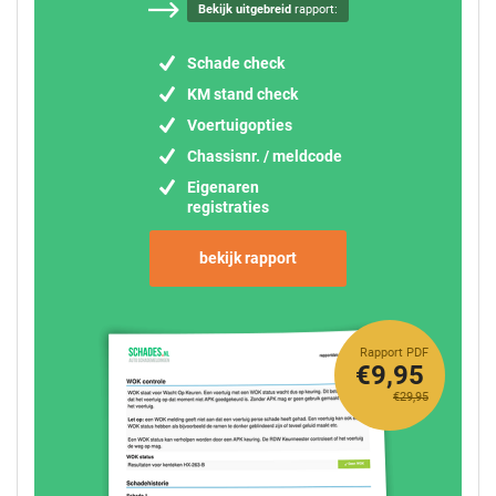
Bekijk uitgebreid
rapport:
Schade check
KM stand check
Voertuigopties
Chassisnr. / meldcode
Eigenaren
registraties
bekijk rapport
Rapport PDF
€9,95
€29,95