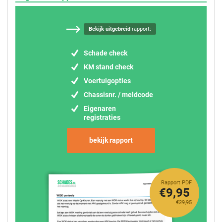
Bekijk uitgebreid
rapport:
Schade check
KM stand check
Voertuigopties
Chassisnr. / meldcode
Eigenaren
registraties
bekijk rapport
Rapport PDF
€9,95
€29,95