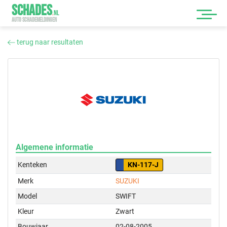
SCHADES
.
NL
AUTO SCHADEMELDINGEN
terug naar resultaten
Algemene informatie
Kenteken
KN-117-J
Merk
SUZUKI
Model
SWIFT
Kleur
Zwart
Bouwjaar
02-08-2005