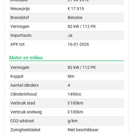
Nieuwprijs
€ 17.919
Brandstof
Benzine
Vermogen
82 kW / 112 PK
Importauto
Ja
APK tot
16-01-2026
Motor en milieu
Vermogen
82 kW / 112 PK
Koppel
Nm
Aantal cilinders
4
Cilinderinhoud
1490cc
Verbruik stad
l/100km
Verbruik snelweg
l/100km
CO2-uitstoot
g/km
Zuinigheidslabel
Niet beschikbaar