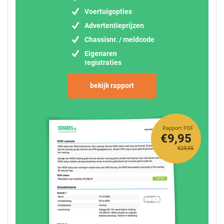
Voertuigopties
Advertentieprijzen
Chassisnr. / meldcode
Eigenaren
registraties
bekijk rapport
Rapport PDF
€9,95
€29,95