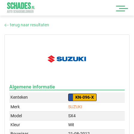
SCHADES
.
NL
AUTO SCHADEMELDINGEN
terug naar resultaten
Algemene informatie
Kenteken
KN-096-X
Merk
SUZUKI
Model
SX4
Kleur
Wit
Bouwjaar
21-08-2012