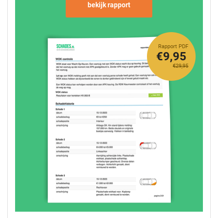
bekijk rapport
Rapport PDF
€9,95
€29,95