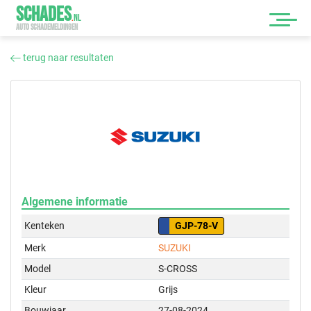
SCHADES
.
NL
AUTO SCHADEMELDINGEN
terug naar resultaten
Algemene informatie
Kenteken
GJP-78-V
Merk
SUZUKI
Model
S-CROSS
Kleur
Grijs
Bouwjaar
27-08-2024