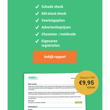
Schade check
KM stand check
Voertuigopties
Advertentieprijzen
Chassisnr. / meldcode
Eigenaren
registraties
bekijk rapport
Rapport PDF
€9,95
€29,95