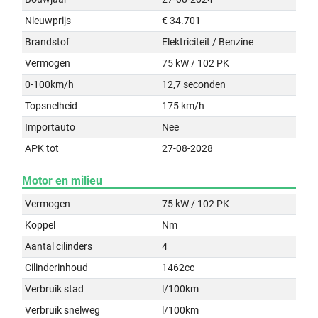
Nieuwprijs
€ 34.701
Brandstof
Elektriciteit / Benzine
Vermogen
75 kW / 102 PK
0-100km/h
12,7 seconden
Topsnelheid
175 km/h
Importauto
Nee
APK tot
27-08-2028
Motor en milieu
Vermogen
75 kW / 102 PK
Koppel
Nm
Aantal cilinders
4
Cilinderinhoud
1462cc
Verbruik stad
l/100km
Verbruik snelweg
l/100km