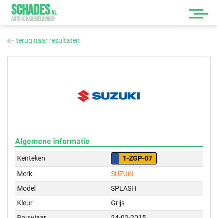
SCHADES
.
NL
AUTO SCHADEMELDINGEN
terug naar resultaten
Algemene informatie
Kenteken
1-ZGP-07
Merk
SUZUKI
Model
SPLASH
Kleur
Grijs
Bouwjaar
24-02-2015