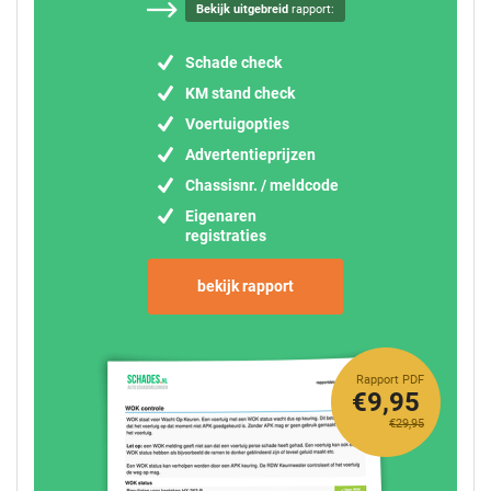
Bekijk uitgebreid
rapport:
Schade check
KM stand check
Voertuigopties
Advertentieprijzen
Chassisnr. / meldcode
Eigenaren
registraties
bekijk rapport
Rapport PDF
€9,95
€29,95