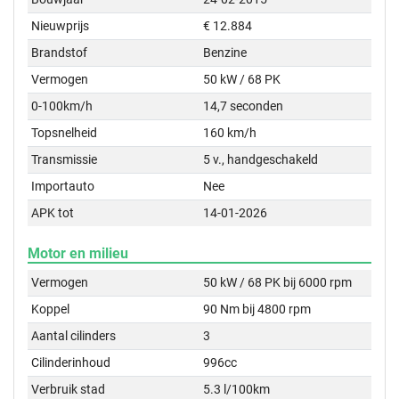
Nieuwprijs
€ 12.884
Brandstof
Benzine
Vermogen
50 kW / 68 PK
0-100km/h
14,7 seconden
Topsnelheid
160 km/h
Transmissie
5 v., handgeschakeld
Importauto
Nee
APK tot
14-01-2026
Motor en milieu
Vermogen
50 kW / 68 PK bij 6000 rpm
Koppel
90 Nm bij 4800 rpm
Aantal cilinders
3
Cilinderinhoud
996cc
Verbruik stad
5.3 l/100km